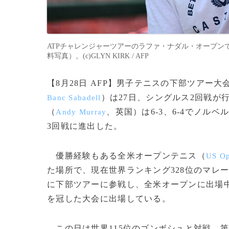
ATPチャレンジャーツアーのラファ・ナダル・オープンで
料写真）。(c)GLYN KIRK / AFP
【8月28日 AFP】男子テニスの下部ツアー
）は27日、シングルス2回戦
Banc Sabadell
（
、英国）は6-3、6-4でノル
Andy Murray
3回戦に進出した。
優勝経験もある全米オープンテニス（
US Op
た場所で、現在世界ランキング328位のマレ
に下部ツアーに参戦し、全米オープンに出場
を冠した大会に出場している。
この日は世界115位のゴンボシュと対戦。第