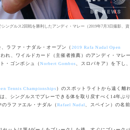
シングルス2回戦を勝利したアンディ・マレー（2019年7月3日撮影、資
大会、ラファ・ナダル・オープン（
2019 Rafa Nadal Open
が行われ、ワイルドカード（主催者推薦）のアンディ・マレ
ベルト・ゴンボシュ（
、スロバキア）を下し
Norbert Gombos
）のスポットライトから遠く離
en Tennis Championships
ーは、シングルスでプレーできる体を取り戻すべく14年ぶ
中のラファエル・ナダル（
、スペイン）の名
Rafael Nadal
1セットは第4ゲームをブレークした後、すぐにブレーク