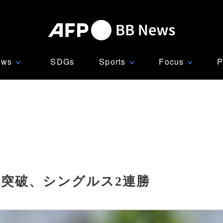
ews
SDGs
Sports
Focus
P
∨
∨
∨
戦突破、シングルス2連勝