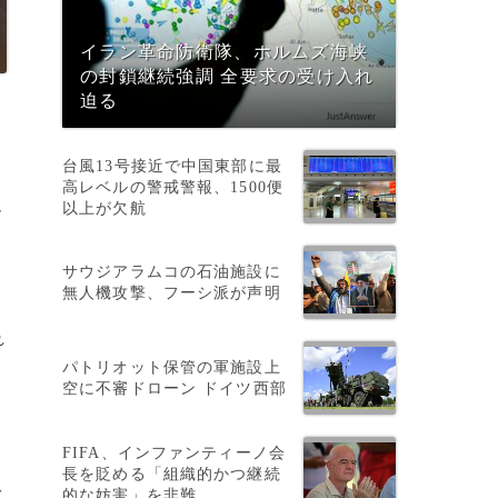
イラン革命防衛隊、ホルムズ海峡
の封鎖継続強調 全要求の受け入れ
迫る
台風13号接近で中国東部に最
高レベルの警戒警報、1500便
以上が欠航
ー
、
サウジアラムコの石油施設に
無人機攻撃、フーシ派が声明
れ
パトリオット保管の軍施設上
り
空に不審ドローン ドイツ西部
前
FIFA、インファンティーノ会
長を貶める「組織的かつ継続
的な妨害」を非難
バ