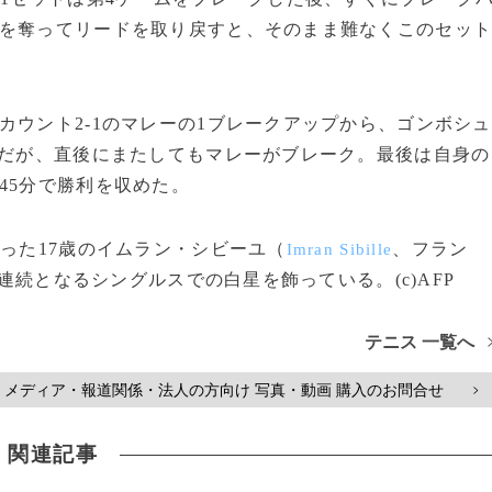
クを奪ってリードを取り戻すと、そのまま難なくこのセッ
ウント2-1のマレーの1ブレークアップから、ゴンボシュ
んだが、直後にまたしてもマレーがブレーク。最後は自身の
45分で勝利を収めた。
った17歳のイムラン・シビーユ（
、フラン
Imran Sibille
日連続となるシングルスでの白星を飾っている。(c)AFP
テニス 一覧へ
メディア・報道関係・法人の方向け 写真・動画 購入のお問合せ
>
関連記事