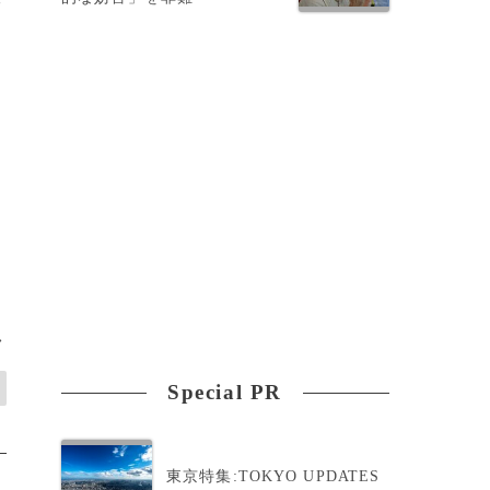
ト
>
Special PR
東京特集:TOKYO UPDATES