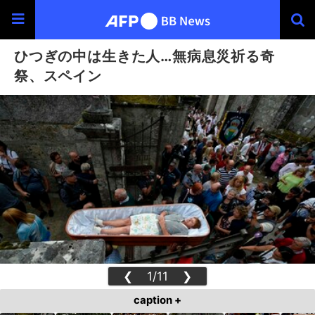
ひつぎの中は生きた人…無病息災祈る奇
祭、スペイン
❮
1/11
❯
caption +