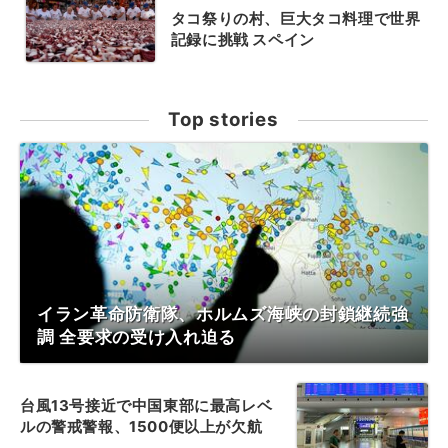
タコ祭りの村、巨大タコ料理で世界
記録に挑戦 スペイン
Top stories
イラン革命防衛隊、ホルムズ海峡の封鎖継続強
調 全要求の受け入れ迫る
台風13号接近で中国東部に最高レベ
ルの警戒警報、1500便以上が欠航