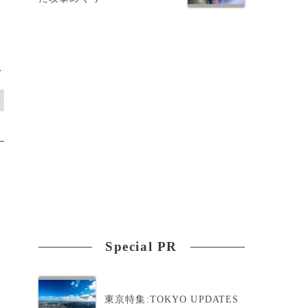
>
Special PR
東京特集:TOKYO UPDATES