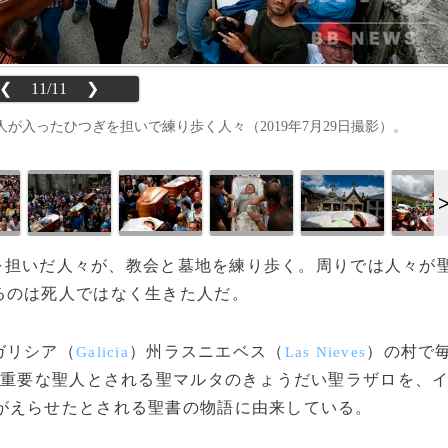
❮
11/11
❯
入ったひつぎを担いで練り歩く人々（2019年7月29日撮影）。
つぎを担いだ人々が、教会と墓地を練り歩く。周りでは人々が
るのは死人ではなく生きた人だ。
ガリシア（
）州ラスニエベス（
）の村で
Galicia
Las Nieves
も重要な聖人とされる聖マルタのきょうだい聖ラザロを、
がえらせたとされる聖書の物語に由来している。