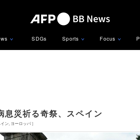
ews
SDGs
Sports
Focus
P
∨
∨
∨
病息災祈る奇祭、スペイン
ペイン
ヨーロッパ
]