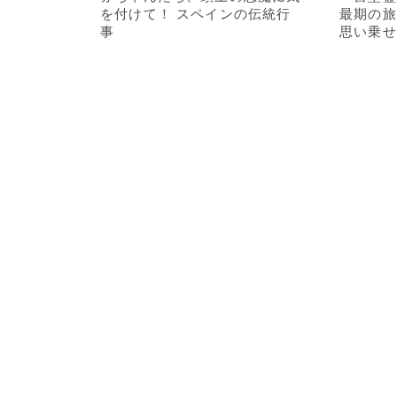
を付けて！ スペインの伝統行
最期の旅
事
思い乗せ