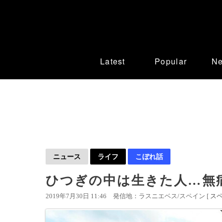
Latest
Popular
N
ニュース
ライフ
こぼれ話
ひつぎの中は生きた人…無
2019年7月30日 11:46
発信地：ラスニエベス/スペイン [
ス