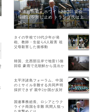
米連邦高裁、ホワイトハウス宴会
場建設を差し止め トランプ氏は上
訴へ
タイの学校で10代少年が発
砲、教師・生徒ら6人殺害 祖
父母殺害した後移動
韓国、北西部沿岸で地雷15個
回収 豪雨で北朝鮮から流出か
聖
太平洋諸島フォーラム、中国
のミサイル非難する共同声明
毎
採択できず 親中2か国が反対
イ
国連事務総長、ロシアとウク
ライナ両国を非難 民間人狙っ
た攻撃めぐり