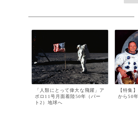
「人類にとって偉大な飛躍」ア
【特集】
ポロ11号月面着陸50年（パー
から50
ト2）地球へ