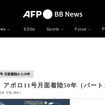
ews
SDGs
Sports
Focus
P
∨
∨
∨
1号 月面着陸から50年
アポロ11号月面着陸50年（パート
北米
宇宙
例外
]