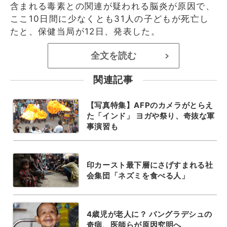
含まれる毒素との関連が疑われる脳炎が原因で、
ここ10日間に少なくとも31人の子どもが死亡し
たと、保健当局が12日、発表した。
全文を読む
>
関連記事
【写真特集】AFPのカメラがとらえ
た「インド」 ヨガや祭り、奇抜な軍
事演習も
印カースト最下層にさげすまれる社
会集団「ネズミを食べる人」
4歳児が老人に？ バングラデシュの
奇病、医師らが原因究明へ