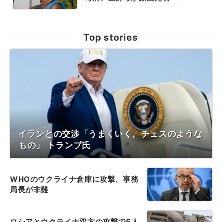
Top stories
イランとの交渉「うまくいく。チェスのような
もの」 トランプ氏
WHOのウクライナ倉庫に攻撃、事務
局長が非難
ロシアとウクライナ双方の攻撃で5人