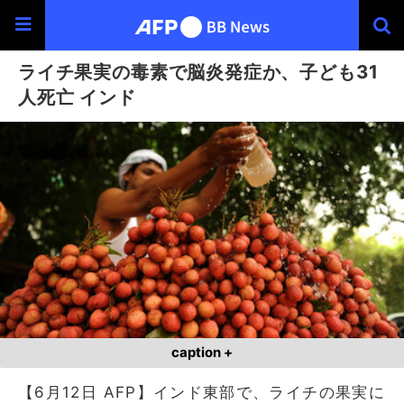
ライチ果実の毒素で脳炎発症か、子ども31
人死亡 インド
caption +
【6月12日 AFP】インド東部で、ライチの果実に