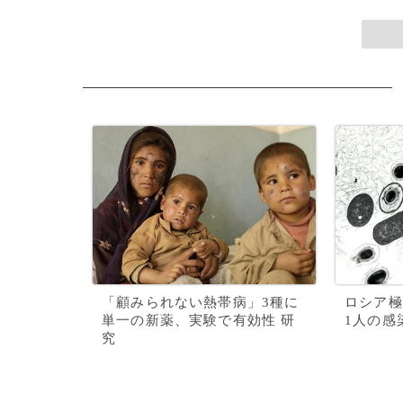
「顧みられない熱帯病」3種に
ロシア極
単一の新薬、実験で有効性 研
1人の感
究