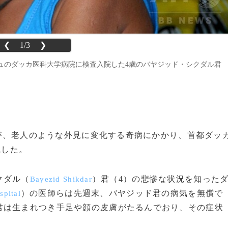
❮
1/3
❯
ュのダッカ医科大学病院に検査入院した4歳のバヤジッド・シクダル君
少年が、老人のような外見に変化する奇病にかかり、首都ダッ
院した。
クダル（
）君（4）の悲惨な状況を知った
Bayezid Shikdar
）の医師らは先週末、バヤジッド君の病気を無償で
spital
君は生まれつき手足や顔の皮膚がたるんでおり、その症状