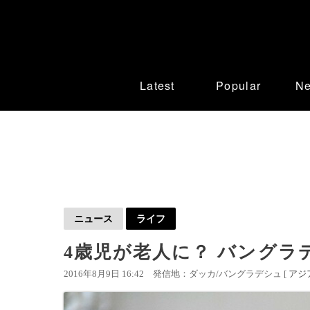
Latest
Popular
N
ニュース
ライフ
4歳児が老人に？ バング
2016年8月9日 16:42
発信地：ダッカ/バングラデシュ [
アジ