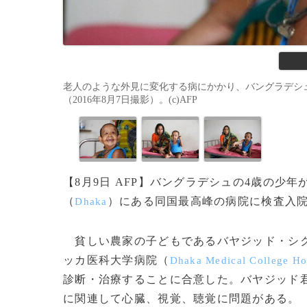
老人のような外見に変化する病にかかり、バングラデシ
（2016年8月7日撮影）。(c)AFP
【8月9日 AFP】バングラデシュの4歳の
（
）にある同国最高峰の病院に検査入
Dhaka
貧しい農家の子どもであるバヤジッド・シ
ッカ医科大学病院（
Dhaka Medical College Ho
診断・治療することに合意した。バヤジッド
に関連して心臓、視覚、聴覚に問題がある。