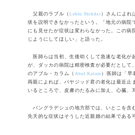
父親のラブル（
）さんによれ
Lablu Shikdar
状を説明できなかったという。「地元の病院
にも見せたが症状は変わらなかった。この病
じようにしてほしい」と語った。
医師らは当初、生後幼くして急速な老化が起
が、ダッカの病院は精密検査が必要だとして
のアブル・カラム（
）医師は「早
Abul Kalam
両親によれば、バヤジッド君の老化は最近止
いるところで、皮膚のたるみに加え、心臓、
バングラデシュの地方部では、いとこを含む
先天的な症状はそうした近親婚の結果である可能