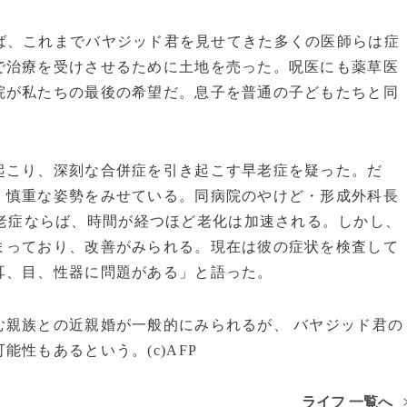
ば、これまでバヤジッド君を見せてきた多くの医師らは症
で治療を受けさせるために土地を売った。呪医にも薬草医
院が私たちの最後の希望だ。息子を普通の子どもたちと同
こり、深刻な合併症を引き起こす早老症を疑った。だ
、慎重な姿勢をみせている。同病院のやけど・形成外科長
老症ならば、時間が経つほど老化は加速される。しかし、
まっており、改善がみられる。現在は彼の症状を検査して
耳、目、性器に問題がある」と語った。
親族との近親婚が一般的にみられるが、 バヤジッド君の
性もあるという。(c)AFP
ライフ 一覧へ