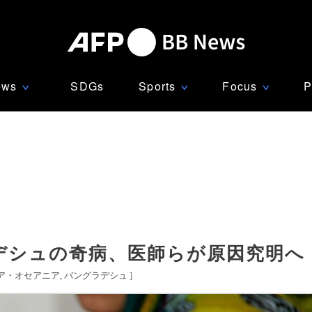
ews
SDGs
Sports
Focus
P
∨
∨
∨
ラデシュの奇病、医師らが原因究明へ
ア・オセアニア
バングラデシュ
]