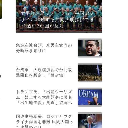
太平洋諸島フォーラム、中国のミ
サイル非難する共同声明採択でき
ず 親中2か国が反対
急進左派台頭、米民主党内の
分断浮き彫りに
台湾軍、大規模演習で台北攻
撃阻止を想定し「橋封鎖」
カ
トランプ氏、「出産ツーリズ
ム」禁止する大統領令に署名
ダ
「出生地主義」見直し継続へ
国連事務総長、ロシアとウク
ライナ両国を非難 民間人狙っ
た攻撃めぐり