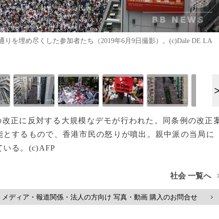
め尽くした参加者たち（2019年6月9日撮影）。(c)Dale DE LA
例」の改正に反対する大規模なデモが行われた。同条例の改正
能とするもので、香港市民の怒りが噴出。親中派の当局に
る。(c)AFP
社会 一覧へ
メディア・報道関係・法人の方向け 写真・動画 購入のお問合せ
>