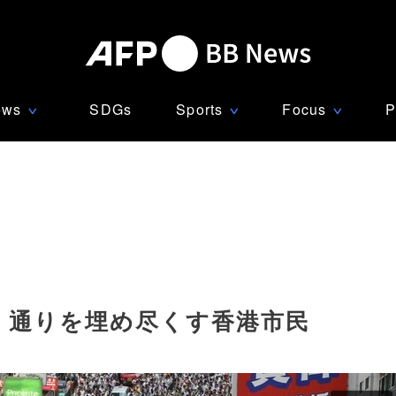
ews
SDGs
Sports
Focus
P
∨
∨
∨
、通りを埋め尽くす香港市民