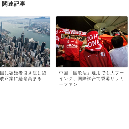
関連記事
国に容疑者引き渡し認
中国「国歌法」適用でも大ブー
改正案に懸念高まる
イング、国際試合で香港サッカ
ーファン