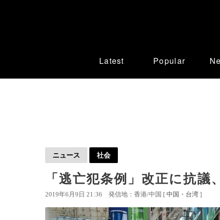
Latest
Popular
N
ニュース
社会
「逃亡犯条例」改正に抗議
2019年6月9日 21:36
発信地：香港/中国 [
中国・台湾
]