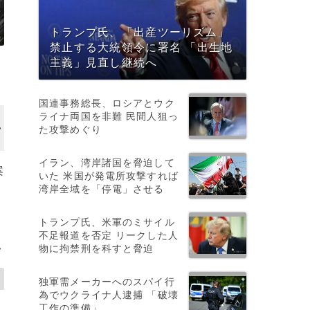
トランプ氏、「出産ツーリズム」
禁止する大統領令に署名 「出生地
主義」見直し継続へ
国連事務総長、ロシアとウク
ライナ両国を非難 民間人狙っ
た攻撃めぐり
イラン、湾岸諸国を脅迫して
案
いた 米国が発電所攻撃すれば
湾岸全域を「停電」させる
トランプ氏、米軍のミサイル
不足報道を否定 リークした人
物に拘禁刑を科すと脅迫
>
独軍需メーカーへのスパイ行
為でウクライナ人逮捕 「破壊
工作の準備」