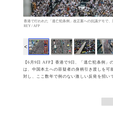
香港で行われた「逃亡犯条例」改正案への抗議デモで、通りを埋
REY / AFP
【6月9日 AFP】香港で9日、「逃亡犯条
は、中国本土への容疑者の身柄引き渡しを可
対し、ここ数年で例のない激しい反発を招いてい