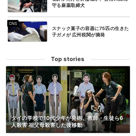
守る麻薬取締犬
スナック菓子の容器に75匹の生きた
子ガメが 広州税関が摘発
Top stories
タイの学校で10代少年が発砲、教師・生徒ら6
人殺害 祖父母殺害した後移動