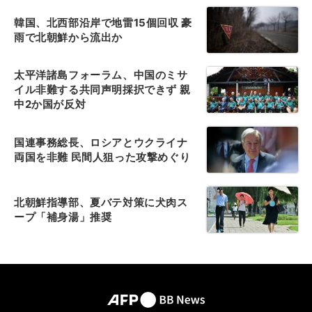
韓国、北西部沿岸で地雷15個回収 豪
雨で北朝鮮から流出か
太平洋諸島フォーラム、中国のミサ
イル非難する共同声明採択できず 親
中2か国が反対
国連事務総長、ロシアとウクライナ
両国を非難 民間人狙った攻撃めぐり
北朝鮮指導部、夏バテ対策に犬肉ス
ープ「補身湯」推奨