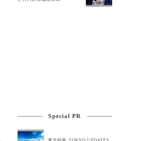
関
Special PR
東京特集:TOKYO UPDATES