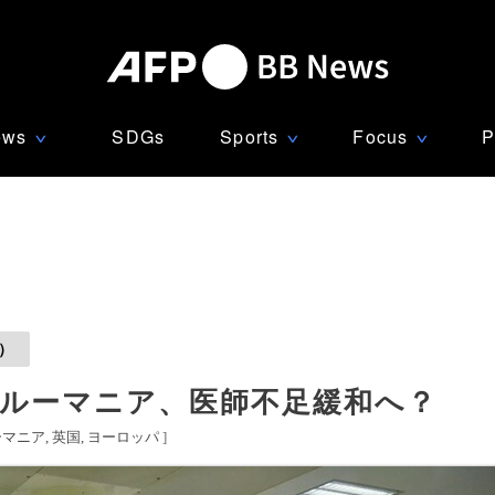
ews
SDGs
Sports
Focus
P
∨
∨
∨
）
 ルーマニア、医師不足緩和へ？
ーマニア
英国
ヨーロッパ
]