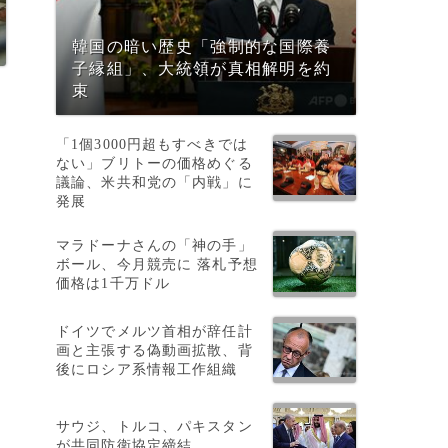
韓国の暗い歴史「強制的な国際養
子縁組」、大統領が真相解明を約
束
「1個3000円超もすべきでは
ない」ブリトーの価格めぐる
議論、米共和党の「内戦」に
発展
マラドーナさんの「神の手」
ボール、今月競売に 落札予想
価格は1千万ドル
ドイツでメルツ首相が辞任計
画と主張する偽動画拡散、背
後にロシア系情報工作組織
サウジ、トルコ、パキスタン
が共同防衛協定締結