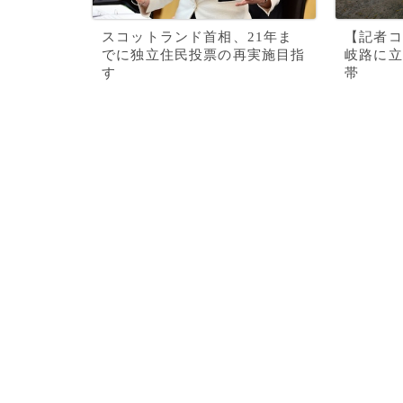
スコットランド首相、21年ま
【記者コ
でに独立住民投票の再実施目指
岐路に立
す
帯