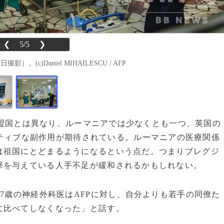
❮
5/5
❯
c)Daniel MIHAILESCU / AFP
盟国とは異なり、ルーマニアでは少なくとも一つ、英国の
ティブな副作用が期待されている。ルーマニアの医療関係
は祖国にとどまるようになるという点だ。つまりブレグジ
撃を与えている人手不足が緩和されるかもしれない。
7歳の神経外科医はAFPに対し、自分よりも若手の同僚た
に比べてしなくなった」と話す。