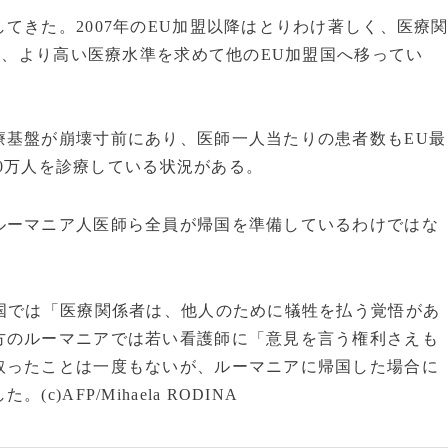
きた。2007年のEU加盟以降はとりわけ著しく、医療
環境、より高い医療水準を求めて他のEU加盟国へ移ってい
基盤が崩壊寸前にあり、医師一人当たりの患者数もEU最
900万人を診療している状況がある。
ーマニア人医師ら全員が帰国を準備しているわけではな
国では「医療関係者は、他人のために犠牲を払う覚悟があ
方のルーマニアでは若い看護師に「意見を言う権利さえも
取ったことは一度もないが、ルーマニアに帰国した場合に
AFP/Mihaela RODINA