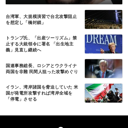
台湾軍、大規模演習で台北攻撃阻止
を想定し「橋封鎖」
トランプ氏、「出産ツーリズム」禁
止する大統領令に署名 「出生地主
義」見直し継続へ
国連事務総長、ロシアとウクライナ
両国を非難 民間人狙った攻撃めぐり
イラン、湾岸諸国を脅迫していた 米
国が発電所攻撃すれば湾岸全域を
「停電」させる