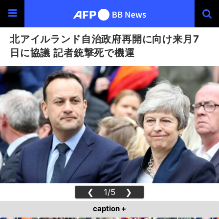
北アイルランド自治政府再開に向け来月7
日に協議 記者銃撃死で機運
❮
1/5
❯
caption +