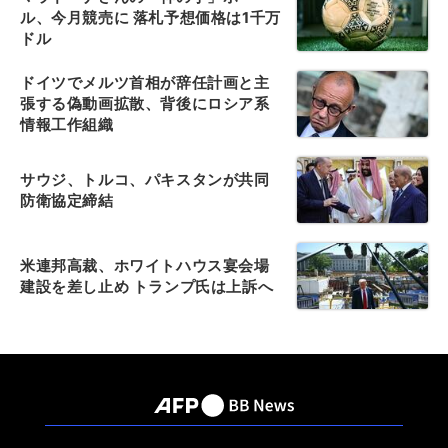
ル、今月競売に 落札予想価格は1千万
ドル
ドイツでメルツ首相が辞任計画と主
張する偽動画拡散、背後にロシア系
情報工作組織
サウジ、トルコ、パキスタンが共同
防衛協定締結
米連邦高裁、ホワイトハウス宴会場
建設を差し止め トランプ氏は上訴へ