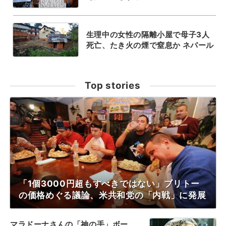
生理中の女性の隔離小屋で母子3人
死亡、たき火の煙で窒息か ネパール
Top stories
「1個3000円超もすべきではない」ブリトー
の価格めぐる議論、米共和党の「内戦」に発展
マラドーナさんの「神の手」ボー