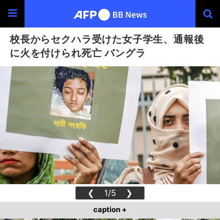
校長からセクハラ受けた女子学生、通報後
に火を付けられ死亡 バングラ
❮
1/5
❯
caption +