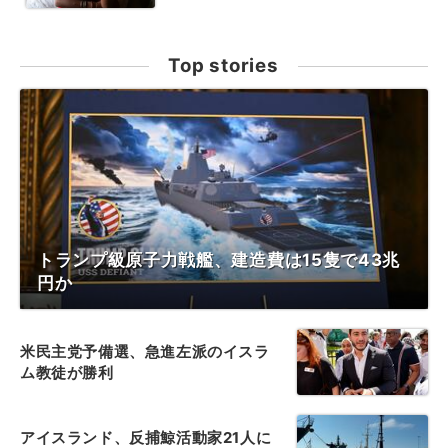
Top stories
トランプ級原子力戦艦、建造費は15隻で43兆
円か
米民主党予備選、急進左派のイスラ
ム教徒が勝利
アイスランド、反捕鯨活動家21人に