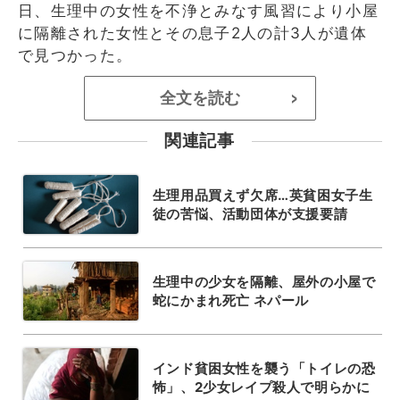
日、生理中の女性を不浄とみなす風習により小屋
に隔離された女性とその息子2人の計3人が遺体
で見つかった。
全文を読む
>
関連記事
生理用品買えず欠席…英貧困女子生
徒の苦悩、活動団体が支援要請
生理中の少女を隔離、屋外の小屋で
蛇にかまれ死亡 ネパール
インド貧困女性を襲う「トイレの恐
怖」、2少女レイプ殺人で明らかに