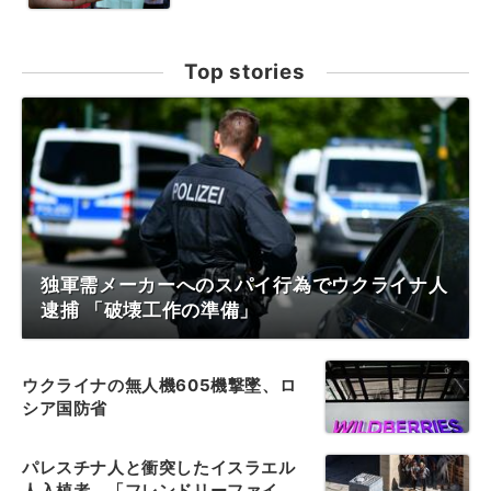
Top stories
独軍需メーカーへのスパイ行為でウクライナ人
逮捕 「破壊工作の準備」
ウクライナの無人機605機撃墜、ロ
シア国防省
パレスチナ人と衝突したイスラエル
人入植者、「フレンドリーファイ