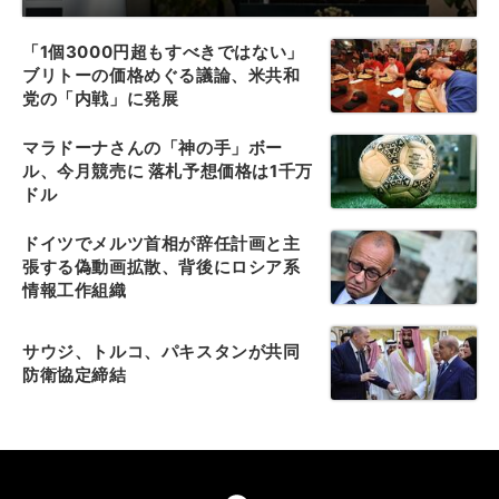
「1個3000円超もすべきではない」
ブリトーの価格めぐる議論、米共和
党の「内戦」に発展
マラドーナさんの「神の手」ボー
ル、今月競売に 落札予想価格は1千万
ドル
ドイツでメルツ首相が辞任計画と主
張する偽動画拡散、背後にロシア系
情報工作組織
サウジ、トルコ、パキスタンが共同
防衛協定締結