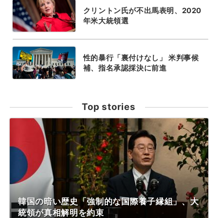
クリントン氏が不出馬表明、2020
年米大統領選
性的暴行「裏付けなし」 米判事候
補、指名承認採決に前進
Top stories
韓国の暗い歴史「強制的な国際養子縁組」、大
統領が真相解明を約束