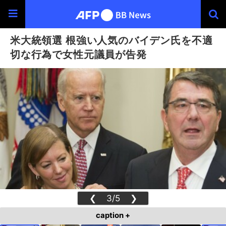
米大統領選 根強い人気のバイデン氏を不適
切な行為で女性元議員が告発
❮
3/5
❯
caption +