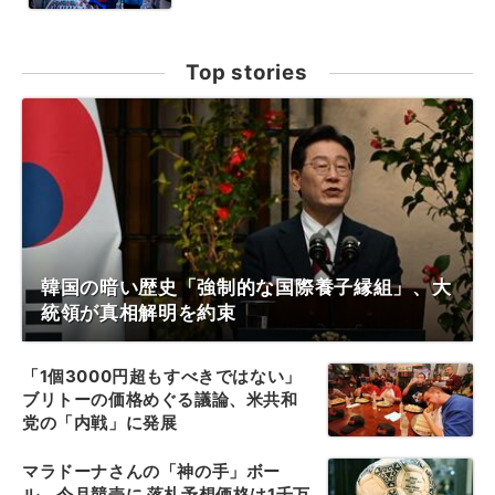
Top stories
韓国の暗い歴史「強制的な国際養子縁組」、大
統領が真相解明を約束
「1個3000円超もすべきではない」
ブリトーの価格めぐる議論、米共和
党の「内戦」に発展
マラドーナさんの「神の手」ボー
ル、今月競売に 落札予想価格は1千万