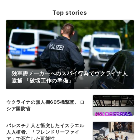
Top stories
独軍需メーカーへのスパイ行為でウクライナ人
逮捕 「破壊工作の準備」
ウクライナの無人機605機撃墜、ロ
シア国防省
パレスチナ人と衝突したイスラエル
人入植者、「フレンドリーファイ
ア」で死亡した可能性