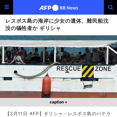
レスボス島の海岸に少女の遺体、難民船沈
没の犠牲者か ギリシャ
caption +
【3月11日 AFP】ギリシャ・レスボス島のバテラ