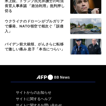
米上院、トランプ氏元弁護士の司法
長官人事承認 「政治利用」批判押し
切る
ウクライナのドローンがブルガリア
で爆発、NATO領空で相次ぐ「誤侵
入」
バイデン前大統領、がんさらに転移
で激しい痛み 息子「本当につらい」
サイトからのお知らせ
サイトに関するヘルプ
サイトに関するお問い合わせ