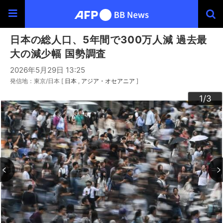
日本の総人口、5年間で300万人減 過去最
大の減少幅 国勢調査
2026年5月29日 13:25
発信地：東京/日本 [
日本
アジア・オセアニア
]
3
2
1
/3
/3
/3