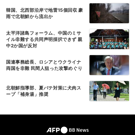
韓国、北西部沿岸で地雷15個回収 豪
雨で北朝鮮から流出か
太平洋諸島フォーラム、中国のミサ
イル非難する共同声明採択できず 親
中2か国が反対
国連事務総長、ロシアとウクライナ
両国を非難 民間人狙った攻撃めぐり
北朝鮮指導部、夏バテ対策に犬肉ス
ープ「補身湯」推奨