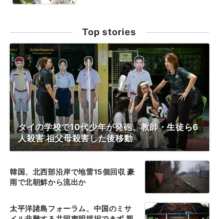
Top stories
タイの学校で10代少年が発砲、教師・生徒ら6
人殺害 祖父母殺害した後移動
韓国、北西部沿岸で地雷15個回収 豪
雨で北朝鮮から流出か
太平洋諸島フォーラム、中国のミサ
イル非難する共同声明採択できず 親