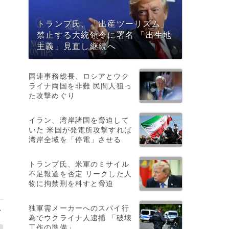
トランプ氏、「出産ツーリズム」
禁止する大統領令に署名 「出生地
主義」見直し継続へ
国連事務総長、ロシアとウク
ライナ両国を非難 民間人狙っ
た攻撃めぐり
イラン、湾岸諸国を脅迫して
いた 米国が発電所攻撃すれば
湾岸全域を「停電」させる
トランプ氏、米軍のミサイル
不足報道を否定 リークした人
物に拘禁刑を科すと脅迫
独軍需メーカーへのスパイ行
>
為でウクライナ人逮捕 「破壊
工作の準備」