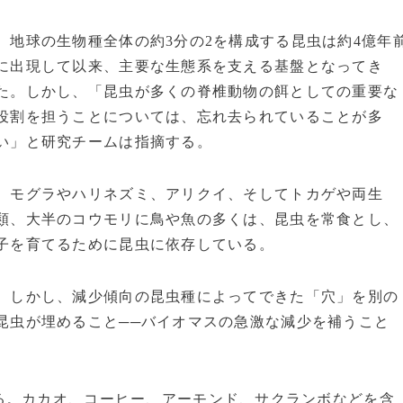
地球の生物種全体の約3分の2を構成する昆虫は約4億年
に出現して以来、主要な生態系を支える基盤となってき
た。しかし、「昆虫が多くの脊椎動物の餌としての重要な
役割を担うことについては、忘れ去られていることが多
い」と研究チームは指摘する。
モグラやハリネズミ、アリクイ、そしてトカゲや両生
類、大半のコウモリに鳥や魚の多くは、昆虫を常食とし、
子を育てるために昆虫に依存している。
しかし、減少傾向の昆虫種によってできた「穴」を別の
昆虫が埋めること──バイオマスの急激な減少を補うこと
。カカオ、コーヒー、アーモンド、サクランボなどを含