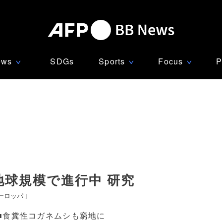
ews
SDGs
Sports
Focus
P
∨
∨
∨
球規模で進行中 研究
ーロッパ
]
■食糞性コガネムシも窮地に