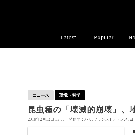
Latest
Popular
N
ニュース
環境・科学
昆虫種の「壊滅的崩壊」、地
2019年2月12日 15:35
発信地：パリ/フランス [
フランス
ヨ