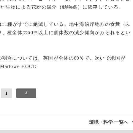
うした生物による花粉の媒介（動物媒）に依存している。
に1種がすでに絶滅している。地中海沿岸地方の食糞（ふ
、種全体の60％以上に個体数の減少傾向がみられるとい
割合については、英国が全体の60％で、次いで米国が
rlowe HOOD
2
1
環境・科学 一覧へ