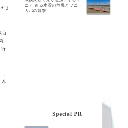
ニア 迫る水没の危機とワニ・
た3
カバの襲撃
。
数百
筒
壊行
）、
。以
Special PR