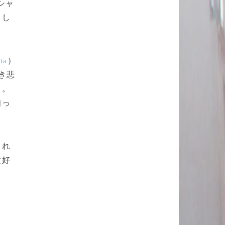
シャ
もし
）
ta
き悲
る。
知っ
され
大好