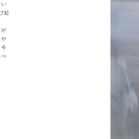
おい
び起
っ
察が
人や
。今
すべ