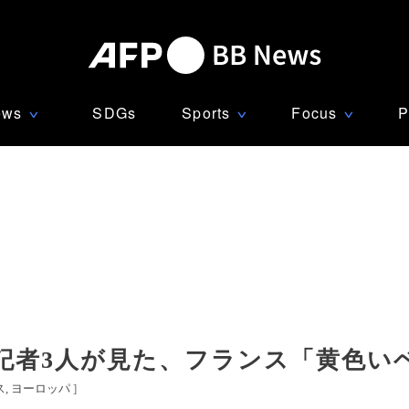
ews
SDGs
Sports
Focus
P
∨
∨
∨
記者3人が見た、フランス「黄色い
ス
ヨーロッパ
]