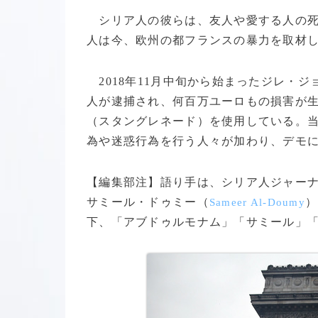
シリア人の彼らは、友人や愛する人の死
人は今、欧州の都フランスの暴力を取材
2018年11月中旬から始まったジレ・
人が逮捕され、何百万ユーロもの損害が生
（スタングレネード）を使用している。
為や迷惑行為を行う人々が加わり、デモに
【編集部注】語り手は、シリア人ジャー
サミール・ドゥミー（
）
Sameer Al-Doumy
下、「アブドゥルモナム」「サミール」