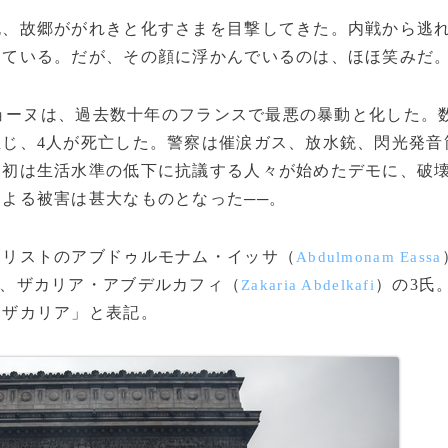
、故郷ががれきと化すさまを目撃してきた。内戦から逃れ
している。だが、その顔に浮かんでいるのは、ほほ笑みだ
ジョーヌは、過去数十年のフランスで最悪の暴動と化した。
じ、4人が死亡した。警察は催涙ガス、放水銃、閃光発音
当初は生活水準の低下に抗議する人々が始めたデモに、破
よる被害は甚大なものとなった──。
ナリストのアブドゥルモナム・イッサ（
Abdulmonam Eassa
、ザカリア・アブデルカフィ（
）の3氏
Zakaria Abdelkafi
「ザカリア」と表記。