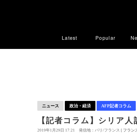
Latest
Popular
N
ニュース
政治・経済
AFP記者コラム
【記者コラム】シリア人
2019年1月29日 17:21
発信地：パリ/フランス [
フラン