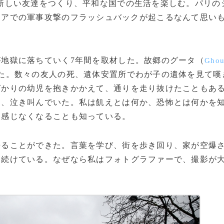
新しい友達をつくり、平和な国での生活を楽しむ。パリの
リアでの軍事攻撃のフラッシュバックが起こるなんて思い
地獄に落ちていく7年間を取材した。故郷のグータ（
Ghou
た。数々の友人の死、遺体安置所でわが子の遺体を見て嘆
ばかりの幼児を抱きかかえて、通りを走り抜けたこともあ
て、泣き叫んでいた。私は飢えとは何か、恐怖とは何かを
も感じなくなることも知っている。
ることができた。言葉を学び、街を歩き回り、家が空爆
り続けている。なぜなら私はフォトグラファーで、撮影が