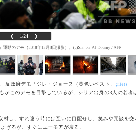
❮
1/24
❯
2018年12月8日撮影）。(c)Sameer Al-Doumy / AFP
では、反政府デモ「ジレ・ジョーヌ（黄色いベスト、
gilets
もがこのデモを目撃しているが、シリア出身の3人の若者
取材し、すれ違う時には互いに目配せし、笑みや冗談を交
をよぎるが、すぐにユーモアが戻る。