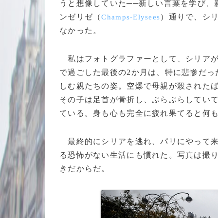
うと想像していた──新しい言葉を学び、
ンゼリゼ（
）通りで、シ
Champs-Elysees
なかった。
私はフォトグラファーとして、シリアが
で過ごした最後の2か月は、特に悲惨だっ
しむ親たちの姿。空爆で母親が殺された
その子は足首が骨折し、ぶらぶらしてい
ている。身も心も完全に疲れ果てると何
最終的にシリアを逃れ、パリにやって来
る恐怖がない生活にも慣れた。写真は撮
きだからだ。