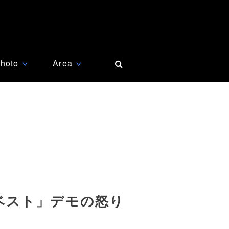
hoto
Area
∨
∨
ベスト」デモの怒り