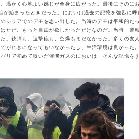
き、温かく心地よい感じが全身に広がった。最後にそのに
起が始まったときだった。においは過去の記憶を強烈に呼
頃のシリアでのデモを思い出した。当時のデモは平和的だ
々はただ、もっと自由が欲しかっただけなのだ。当時、警
った。銃弾も、追撃砲も、空爆もまだなかった。多くの友
爆でがれきになってもいなかったし、生活環境は良かった
。パリで初めて嗅いだ催涙ガスのにおいは、そんな記憶を