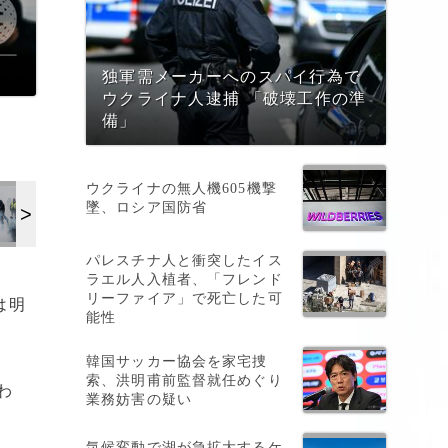
独軍需メーカーへのスパイ行為で
ウクライナ人逮捕 「破壊工作の準
備」
ウクライナの無人機605機撃
墜、ロシア国防省
パレスチナ人と衝突したイス
ラエル人入植者、「フレンド
リーファイア」で死亡した可
は明
能性
韓国サッカー協会を家宅捜
索、洪明甫前監督就任めぐり
わ
業務妨害の疑い
気候変動で湖が急拡大するケ