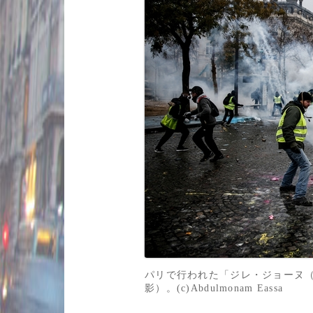
パリで行われた「ジレ・ジョーヌ（
影）。(c)Abdulmonam Eassa