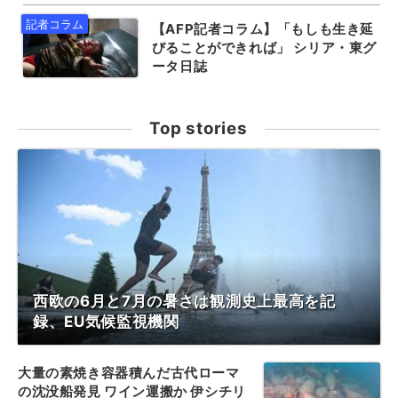
【AFP記者コラム】「もしも生き延
びることができれば」 シリア・東グ
ータ日誌
Top stories
西欧の6月と7月の暑さは観測史上最高を記
録、EU気候監視機関
大量の素焼き容器積んだ古代ローマ
の沈没船発見 ワイン運搬か 伊シチリ