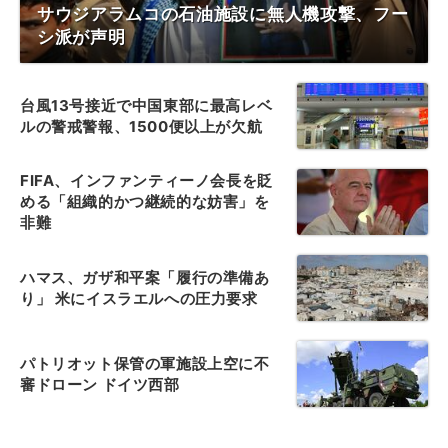
サウジアラムコの石油施設に無人機攻撃、フー
シ派が声明
台風13号接近で中国東部に最高レベ
ルの警戒警報、1500便以上が欠航
FIFA、インファンティーノ会長を貶
める「組織的かつ継続的な妨害」を
非難
ハマス、ガザ和平案「履行の準備あ
り」 米にイスラエルへの圧力要求
パトリオット保管の軍施設上空に不
審ドローン ドイツ西部