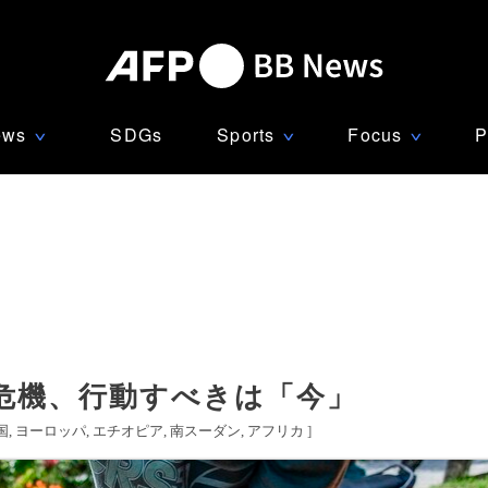
ews
SDGs
Sports
Focus
P
∨
∨
∨
危機、行動すべきは「今」
国
ヨーロッパ
エチオピア
南スーダン
アフリカ
]