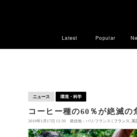
Latest
Popular
N
ニュース
環境・科学
コーヒー種の60％が絶滅の
2019年1月17日 12:50
発信地：パリ/フランス [
フランス
英