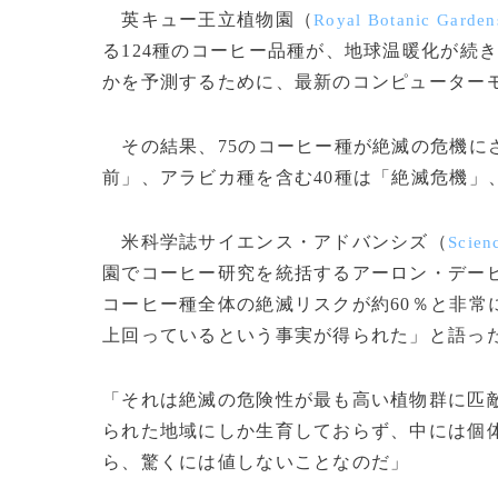
英キュー王立植物園（
Royal Botanic Garden
る124種のコーヒー品種が、地球温暖化が続
かを予測するために、最新のコンピューター
その結果、75のコーヒー種が絶滅の危機に
前」、アラビカ種を含む40種は「絶滅危機」
米科学誌サイエンス・アドバンシズ（
Scien
園でコーヒー研究を統括するアーロン・デー
コーヒー種全体の絶滅リスクが約60％と非常
上回っているという事実が得られた」と語っ
「それは絶滅の危険性が最も高い植物群に匹
られた地域にしか生育しておらず、中には個
ら、驚くには値しないことなのだ」