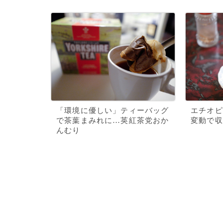
「環境に優しい」ティーバッグ
エチオピ
で茶葉まみれに…英紅茶党おか
変動で収
んむり