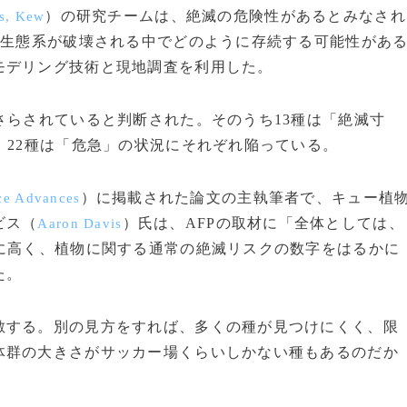
）の研究チームは、絶滅の危険性があるとみなされ
s, Kew
き生態系が破壊される中でどのように存続する可能性があ
モデリング技術と現地調査を利用した。
さらされていると判断された。そのうち13種は「絶滅寸
、22種は「危急」の状況にそれぞれ陥っている。
）に掲載された論文の主執筆者で、キュー植
ce Advances
ビス（
）氏は、AFPの取材に「全体としては、
Aaron Davis
に高く、植物に関する通常の絶滅リスクの数字をはるかに
た。
敵する。別の見方をすれば、多くの種が見つけにくく、限
体群の大きさがサッカー場くらいしかない種もあるのだか