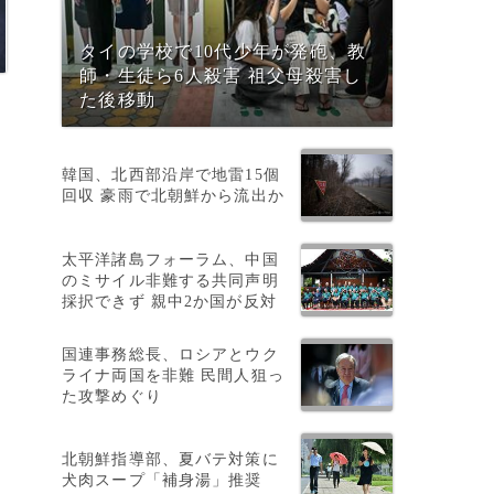
タイの学校で10代少年が発砲、教
師・生徒ら6人殺害 祖父母殺害し
た後移動
韓国、北西部沿岸で地雷15個
回収 豪雨で北朝鮮から流出か
太平洋諸島フォーラム、中国
のミサイル非難する共同声明
採択できず 親中2か国が反対
国連事務総長、ロシアとウク
ライナ両国を非難 民間人狙っ
た攻撃めぐり
北朝鮮指導部、夏バテ対策に
犬肉スープ「補身湯」推奨