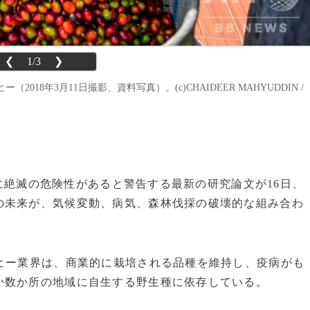
❮
1/3
❯
8年3月11日撮影、資料写真）。(c)CHAIDEER MAHYUDDIN /
の3に絶滅の危険性があると警告する最新の研究論文が16日、
の未来が、気候変動、病気、森林伐採の破壊的な組み合わ
ヒー業界は、商業的に栽培される品種を維持し、疫病がも
か数か所の地域に自生する野生種に依存している。