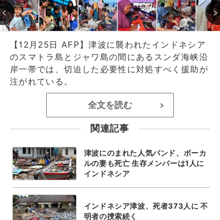
【12月25日 AFP】津波に襲われたインドネシア
のスマトラ島とジャワ島の間にあるスンダ海峡沿
岸一帯では、切迫した必要性に対処すべく援助が
注がれている。
全文を読む
>
関連記事
津波にのまれた人気バンド、ボーカ
ルの妻も死亡 生存メンバーは1人に
インドネシア
インドネシア津波、死者373人に 不
明者の捜索続く