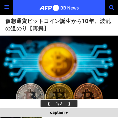
仮想通貨ビットコイン誕生から10年、波乱
の道のり【再掲】
❮
1/2
❯
caption +