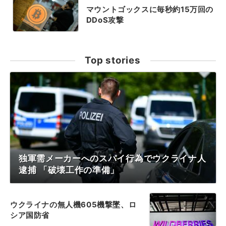
マウントゴックスに毎秒約15万回の
DDoS攻撃
Top stories
独軍需メーカーへのスパイ行為でウクライナ人
逮捕 「破壊工作の準備」
ウクライナの無人機605機撃墜、ロ
シア国防省