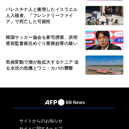
パレスチナ人と衝突したイスラエル
人入植者、「フレンドリーファイ
ア」で死亡した可能性
韓国サッカー協会を家宅捜索、洪明
甫前監督就任めぐり業務妨害の疑い
気候変動で湖が急拡大するケニア 迫
る水没の危機とワニ・カバの襲撃
サイトからのお知らせ
サイトに関するヘルプ