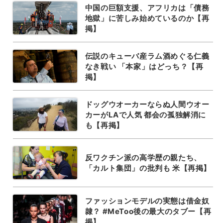
中国の巨額支援、アフリカは「債務
地獄」に苦しみ始めているのか【再
掲】
伝説のキューバ産ラム酒めぐる仁義
なき戦い 「本家」はどっち？【再
掲】
ドッグウオーカーならぬ人間ウオー
カーがLAで人気 都会の孤独解消に
も【再掲】
反ワクチン派の高学歴の親たち、
「カルト集団」の批判も 米【再掲】
ファッションモデルの実態は借金奴
隷？ #MeToo後の最大のタブー【再
掲】