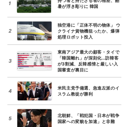
持つ者と持たざる者の格差、酷
1
暑が浮き彫りに 韓国
独空港に「正体不明の物体」 ウ
2
クライナ貨物機狙ったか、爆弾
処理ロボット投入
東南アジア最大の顧客・タイで
「韓国離れ」が深刻化…訪韓客
3
が3割減、反韓感情と厳しい入
国審査が裏目に
米民主党予備選、急進左派のイ
4
スラム教徒が勝利
北朝鮮、「戦犯国・日本が戦争
5
国家への変貌を加速」と非難