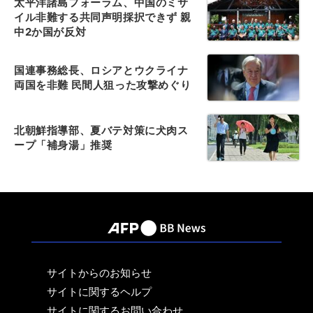
太平洋諸島フォーラム、中国のミサ
イル非難する共同声明採択できず 親
中2か国が反対
国連事務総長、ロシアとウクライナ
両国を非難 民間人狙った攻撃めぐり
北朝鮮指導部、夏バテ対策に犬肉ス
ープ「補身湯」推奨
サイトからのお知らせ
サイトに関するヘルプ
サイトに関するお問い合わせ