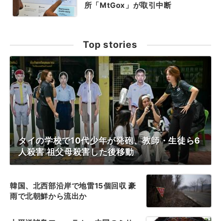
所「MtGox」が取引中断
Top stories
タイの学校で10代少年が発砲、教師・生徒ら6
人殺害 祖父母殺害した後移動
韓国、北西部沿岸で地雷15個回収 豪
雨で北朝鮮から流出か