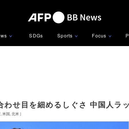
ews
SDGs
Sports
Focus
P
∨
∨
∨
合わせ目を細めるしぐさ 中国人ラ
湾
米国
北米
]