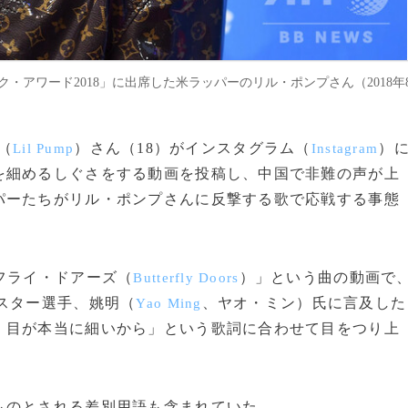
・アワード2018」に出席した米ラッパーのリル・ポンプさん（2018年
（
）さん（18）がインスタグラム（
）
Lil Pump
Instagram
を細めるしぐさをする動画を投稿し、中国で非難の声が上
パーたちがリル・ポンプさんに反撃する歌で応戦する事態
フライ・ドアーズ（
）」という曲の動画で
Butterfly Doors
スター選手、姚明（
、ヤオ・ミン）氏に言及した
Yao Ming
、目が本当に細いから」という歌詞に合わせて目をつり上
のとされる差別用語も含まれていた。