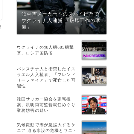
独軍需メーカーへのスパイ行為で
ウクライナ人逮捕 「破壊工作の準
8
備」
ウクライナの無人機605機撃
に
墜、ロシア国防省
パレスチナ人と衝突したイス
ラエル人入植者、「フレンド
リーファイア」で死亡した可
能性
、
韓国サッカー協会を家宅捜
索、洪明甫前監督就任めぐり
業務妨害の疑い
気候変動で湖が急拡大するケ
ニア 迫る水没の危機とワニ・