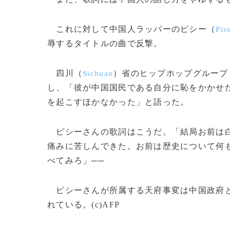
これに対して中国人ラッパーのピシー（
Pis
辱するタイトルの曲で反撃。
四川（
）省のヒップホップグループ
Sichuan
し、「彼が中国国民である自分に恥をかかせ
を起こすほかなかった」と語った。
ピシーさんの歌詞はこうだ。「結局お前は白
痛みに苦しんできた。お前は歴史について何
べてみろ」──
ピシーさんが所属する天府事変は中国政府と
れている。(c)AFP