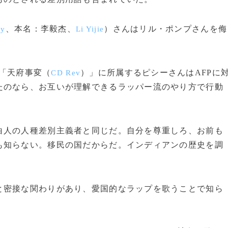
、本名：李毅杰、
）さんはリル・ポンプさんを侮
sy
Li Yijie
「天府事変（
）」に所属するピシーさんはAFPに
CD Rev
たのなら、お互いが理解できるラッパー流のやり方で行動
人の人種差別主義者と同じだ。自分を尊重しろ、お前も
も知らない。移民の国だからだ。インディアンの歴史を調
密接な関わりがあり、愛国的なラップを歌うことで知ら