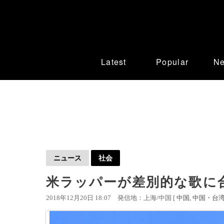
Latest
Popular
N
ニュース
社会
米ラッパーが差別的な歌に
2018年12月20日 18:07
発信地：上海/中国 [
中国
中国・台