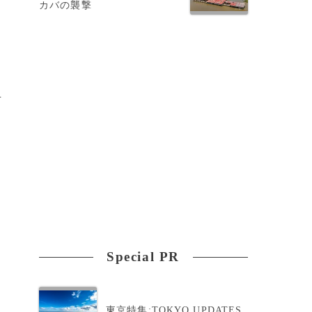
カバの襲撃
対
Special PR
東京特集:TOKYO UPDATES