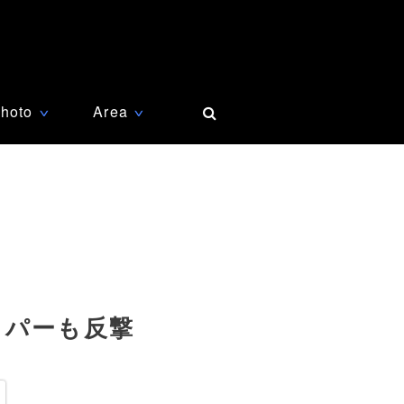
hoto
Area
∨
∨
ッパーも反撃