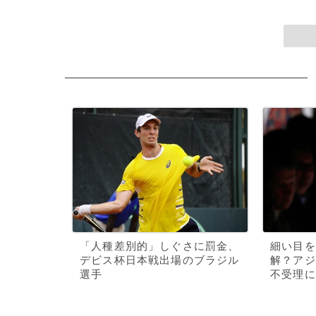
「人種差別的」しぐさに罰金、
細い目を
デビス杯日本戦出場のブラジル
解？アジ
選手
不受理に