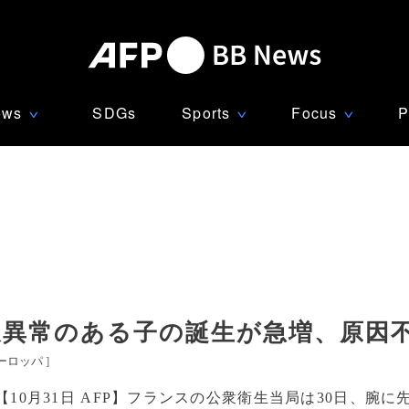
ews
SDGs
Sports
Focus
P
∨
∨
∨
天異常のある子の誕生が急増、原因
ーロッパ
]
【10月31日 AFP】フランスの公衆衛生当局は30日、腕に