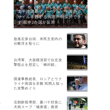
太平洋諸島フォーラム、中国のミ
サイル非難する共同声明採択でき
ず 親中2か国が反対
急進左派台頭、米民主党内の
分断浮き彫りに
環
台湾軍、大規模演習で台北攻
撃阻止を想定し「橋封鎖」
国連事務総長、ロシアとウク
ライナ両国を非難 民間人狙っ
た攻撃めぐり
北朝鮮指導部、夏バテ対策に
>
犬肉スープ「補身湯」推奨