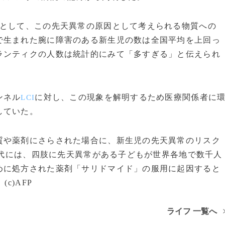
として、この先天異常の原因として考えられる物質への
で生まれた腕に障害のある新生児の数は全国平均を上回っ
ランティクの人数は統計的にみて「多すぎる」と伝えられ
ンネル
に対し、この現象を解明するため医療関係者に
LCI
していた。
や薬剤にさらされた場合に、新生児の先天異常のリスク
0年代には、四肢に先天異常がある子どもが世界各地で数千人
めに処方された薬剤「サリドマイド」の服用に起因すると
c)AFP
ライフ 一覧へ