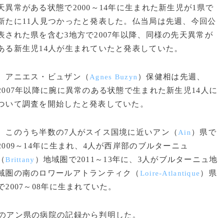
天異常がある状態で2000～14年に生まれた新生児が1県で
新たに11人見つかったと発表した。仏当局は先週、今回公
表された県を含む3地方で2007年以降、同様の先天異常が
ある新生児14人が生まれていたと発表していた。
アニエス・ビュザン（
）保健相は先週、
Agnes Buzyn
2007年以降に腕に異常のある状態で生まれた新生児14人に
ついて調査を開始したと発表していた。
このうち半数の7人がスイス国境に近いアン（
）県で
Ain
2009～14年に生まれ、4人が西岸部のブルターニュ
（
）地域圏で2011～13年に、3人がブルターニュ地
Brittany
域圏の南のロワールアトランティク（
）県
Loire-Atlantique
で2007～08年に生まれていた。
4年のアン県の病院の記録から判明した。