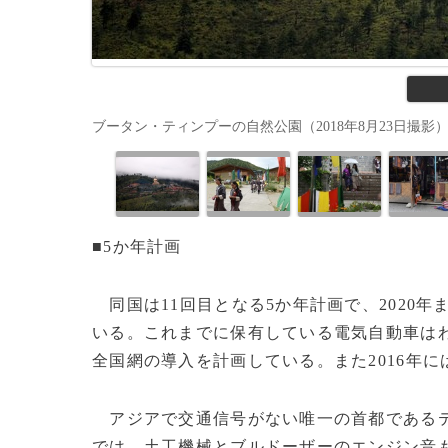
ブータン・ティンプーの自然公園（2018年8月23日撮影）。(c)
■5か年計画
同国は11回目となる5か年計画で、2020
いる。これまでに保有している電気自動車はわ
全国網の導入を計画している。また2016年
アジアで交通信号がない唯一の首都である
では、土工機械とブルドーザーのエンジン音