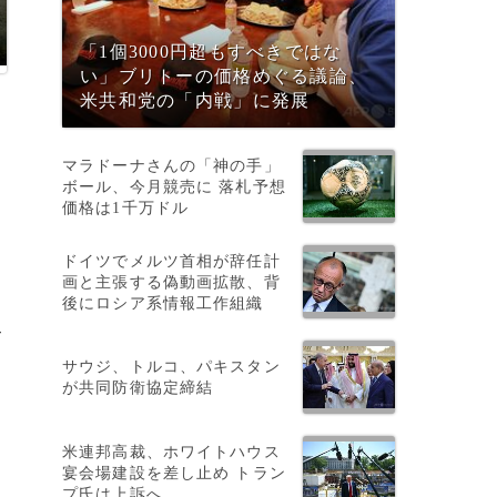
「1個3000円超もすべきではな
い」ブリトーの価格めぐる議論、
米共和党の「内戦」に発展
マラドーナさんの「神の手」
ボール、今月競売に 落札予想
価格は1千万ドル
ドイツでメルツ首相が辞任計
画と主張する偽動画拡散、背
後にロシア系情報工作組織
て
サウジ、トルコ、パキスタン
の
が共同防衛協定締結
米連邦高裁、ホワイトハウス
宴会場建設を差し止め トラン
プ氏は上訴へ