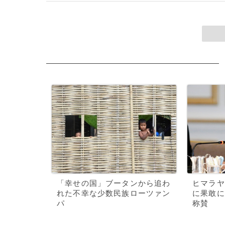
「幸せの国」ブータンから追わ
ヒマラヤ
れた不幸な少数民族ローツァン
に果敢に
パ
称賛