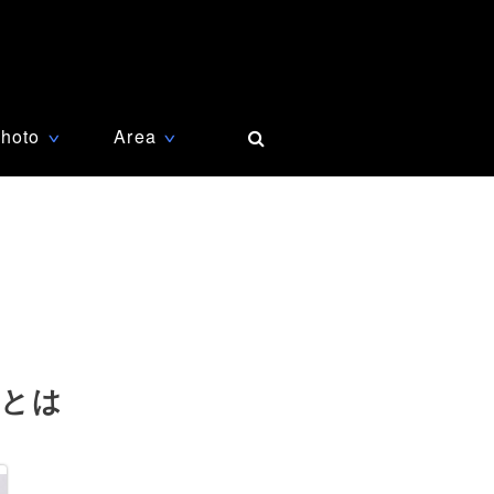
hoto
Area
∨
∨
トとは