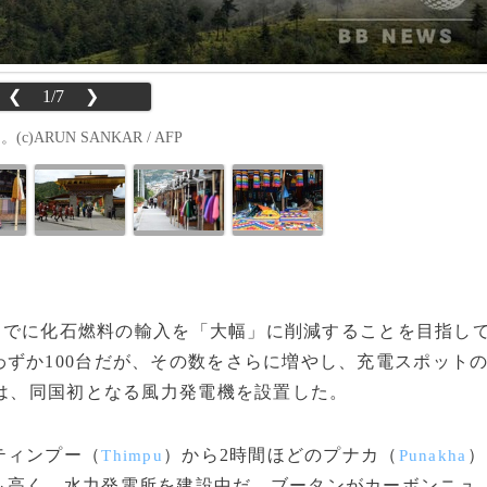
❮
1/7
❯
ARUN SANKAR / AFP
年までに化石燃料の輸入を「大幅」に削減することを目指し
ずか100台だが、その数をさらに増やし、充電スポット
には、同国初となる風力発電機を設置した。
ティンプー（
）から2時間ほどのプナカ（
）
Thimpu
Punakha
も高く、水力発電所を建設中だ。ブータンがカーボンニュ