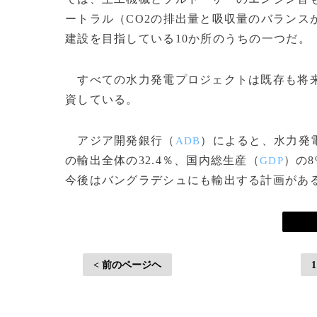
ートラル（CO2の排出量と吸収量のバランス
建設を目指している10か所のうちの一つだ。
すべての水力発電プロジェクトは既存も将来
資している。
アジア開発銀行（
）によると、水力発電
ADB
の輸出全体の32.4％、国内総生産（
）の
GDP
今後はバングラデシュにも輸出する計画があ
< 前のページヘ
1