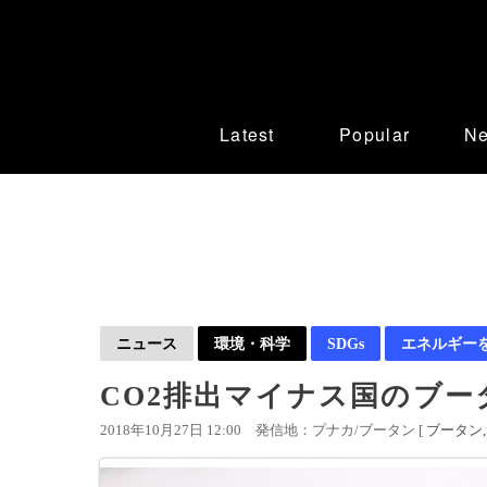
Latest
Popular
N
ニュース
環境・科学
SDGs
エネルギー
CO2排出マイナス国のブ
2018年10月27日 12:00
発信地：プナカ/ブータン [
ブータン