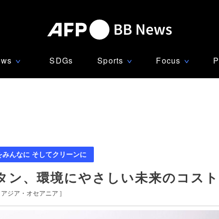
ews
SDGs
Sports
Focus
P
∨
∨
∨
をみんなに そしてクリーンに
ータン、環境にやさしい未来のコス
アジア・オセアニア
]