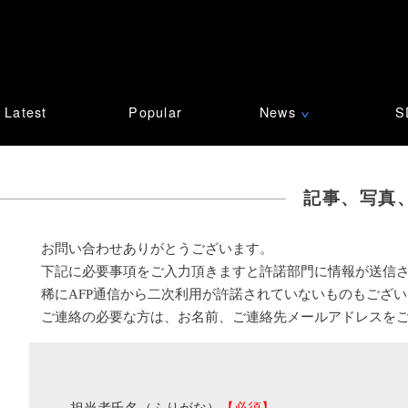
Latest
Popular
News
S
∨
記事、写真
お問い合わせありがとうございます。
下記に必要事項をご入力頂きますと許諾部門に情報が送信
稀にAFP通信から二次利用が許諾されていないものもござ
ご連絡の必要な方は、お名前、ご連絡先メールアドレスを