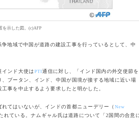
示した図。(c)AFP
領土係争地域で中国が道路の建設工事を行っているとして、中
駐インド大使は
通信に対し、「インド国内の外交使節を
PTI
り、ブータン、インド、中国が国境が接する地域に近い場
設工事を中止するよう要求したと明かした。
れてはいないが、インドの首都ニューデリー（
New
たれている。ナムギャル氏は道路について「2国間の合意