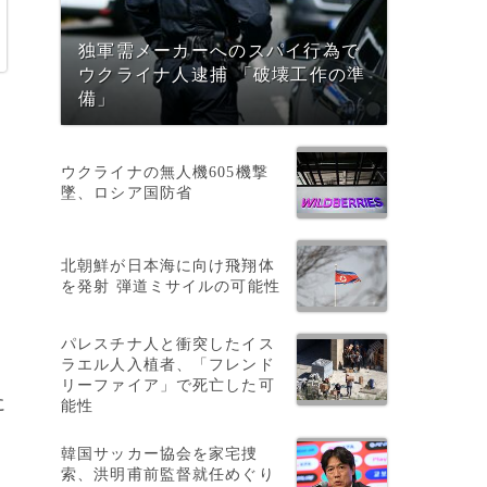
独軍需メーカーへのスパイ行為で
ウクライナ人逮捕 「破壊工作の準
備」
ウクライナの無人機605機撃
墜、ロシア国防省
北朝鮮が日本海に向け飛翔体
を発射 弾道ミサイルの可能性
パレスチナ人と衝突したイス
ラエル人入植者、「フレンド
リーファイア」で死亡した可
に
能性
韓国サッカー協会を家宅捜
索、洪明甫前監督就任めぐり