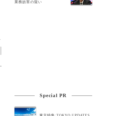
業務妨害の疑い
>
Special PR
東京特集:TOKYO UPDATES