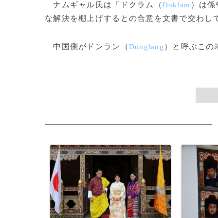
ナムギャル氏は「ドクラム（
）は係
Doklam
な解決を棚上げするとの合意を文書で交わし
中国側がドンラン（
）と呼ぶこの地
Donglang