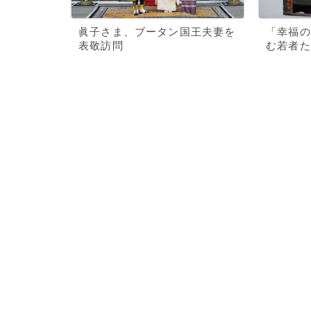
眞子さま、ブータン国王夫妻を
「幸福の
表敬訪問
む若者た