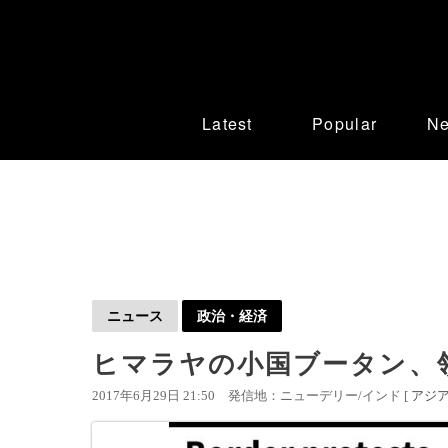
Latest
Popular
N
ニュース
政治・経済
ヒマラヤの小国ブータン、
2017年6月29日 21:50
発信地：ニューデリー/インド [
アジ