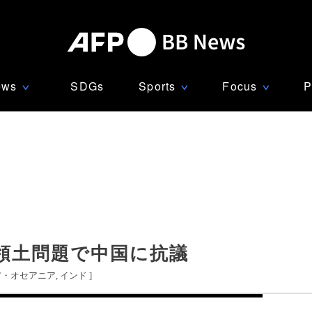
ews
SDGs
Sports
Focus
P
∨
∨
∨
領土問題で中国に抗議
ア・オセアニア
インド
]