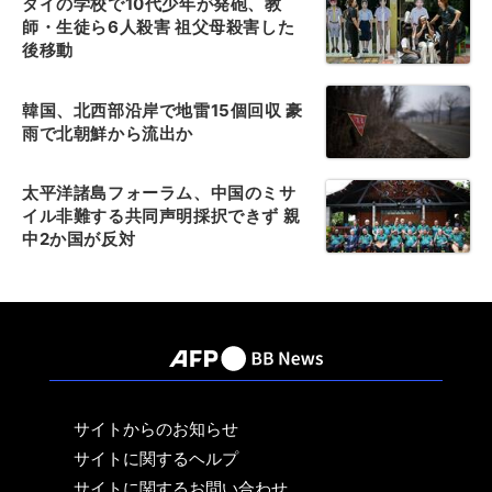
タイの学校で10代少年が発砲、教
師・生徒ら6人殺害 祖父母殺害した
後移動
韓国、北西部沿岸で地雷15個回収 豪
雨で北朝鮮から流出か
太平洋諸島フォーラム、中国のミサ
イル非難する共同声明採択できず 親
中2か国が反対
サイトからのお知らせ
サイトに関するヘルプ
サイトに関するお問い合わせ