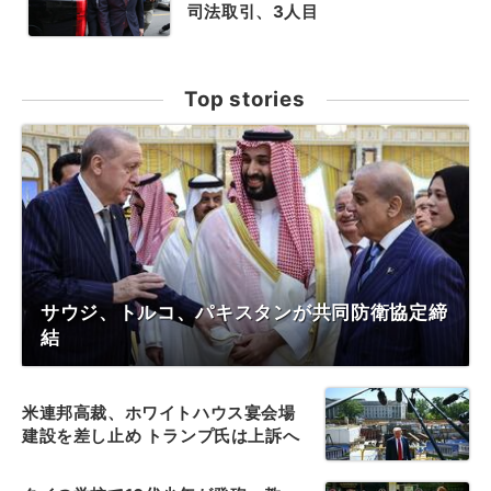
司法取引、3人目
Top stories
サウジ、トルコ、パキスタンが共同防衛協定締
結
米連邦高裁、ホワイトハウス宴会場
建設を差し止め トランプ氏は上訴へ