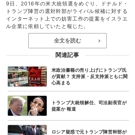
9日、2016年の米大統領選をめぐり、ドナルド・
トランプ陣営の選対幹部がライバル候補に対する
インターネット上での妨害工作の提案をイスラエ
ル企業に依頼していたと報じた。
全文を読む
>
関連記事
米政治書籍の売り上げにトランプ氏
が貢献？ 支持派・反支持派ともに関
心高まる
トランプ大統領解任、司法副長官が
提案か 報道
ロシア疑惑で元トランプ陣営幹部が