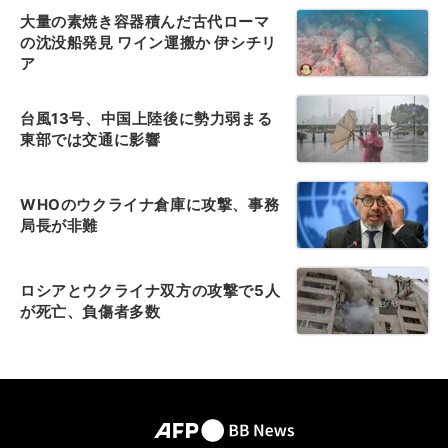
大量の素焼き容器積んだ古代ローマ
の沈没船発見 ワイン運搬か 伊シチリ
ア
台風13号、中国上陸後に勢力弱まる
東部では交通に影響
WHOのウクライナ倉庫に攻撃、事務
局長が非難
ロシアとウクライナ双方の攻撃で5人
が死亡、負傷者多数