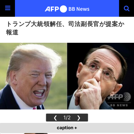
トランプ大統領解任、司法副長官が提案か
報道
❮
1/2
❯
caption +