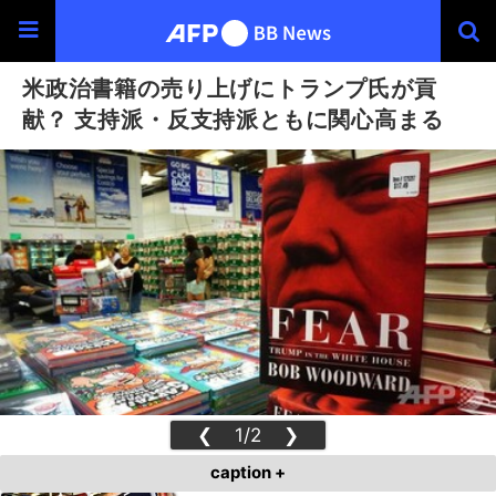
米政治書籍の売り上げにトランプ氏が貢
献？ 支持派・反支持派ともに関心高まる
❮
1/2
❯
caption +