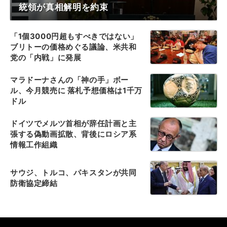
統領が真相解明を約束
「1個3000円超もすべきではない」
ブリトーの価格めぐる議論、米共和
党の「内戦」に発展
マラドーナさんの「神の手」ボー
ル、今月競売に 落札予想価格は1千万
ドル
ドイツでメルツ首相が辞任計画と主
張する偽動画拡散、背後にロシア系
情報工作組織
サウジ、トルコ、パキスタンが共同
防衛協定締結