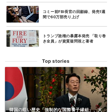
コミー前FBI長官の回顧録、発売1週
間で60万部売り上げ
トランプ政権の暴露本発売 「取り巻
き全員」が資質疑問視と著者
Top stories
韓国の暗い歴史「強制的な国際養子縁組」、大