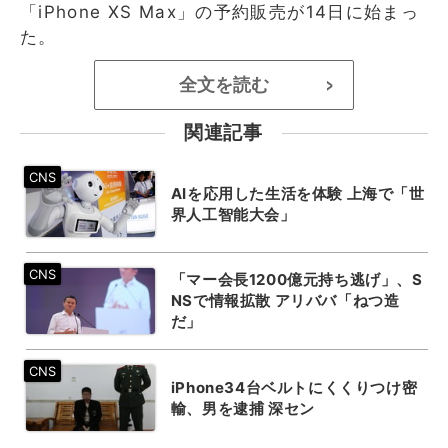
「iPhone XS Max」の予約販売が14日に始まっ
た。
全文を読む
>
関連記事
AIを応用した生活を体験 上海で「世
界人工智能大会」
「マー会長1200億元持ち逃げ」、S
NSで情報拡散 アリババ「ねつ造
だ」
iPhone34台ベルトにくくりつけ密
輸、男を逮捕 深セン