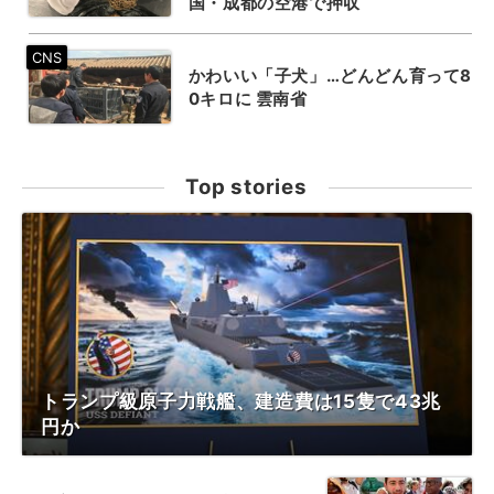
国・成都の空港で押収
かわいい「子犬」…どんどん育って8
0キロに 雲南省
Top stories
トランプ級原子力戦艦、建造費は15隻で43兆
円か