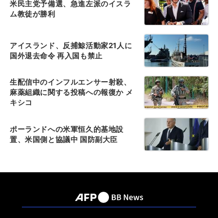
米民主党予備選、急進左派のイスラ
ム教徒が勝利
アイスランド、反捕鯨活動家21人に
国外退去命令 再入国も禁止
生配信中のインフルエンサー射殺、
麻薬組織に関する投稿への報復か メ
キシコ
ポーランドへの米軍恒久的基地設
置、米国側と協議中 国防副大臣