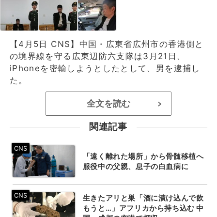
【4月5日 CNS】中国・広東省広州市の香港側と
の境界線を守る広東辺防六支隊は3月21日、
iPhoneを密輸しようとしたとして、男を逮捕し
た。
全文を読む
>
関連記事
「遠く離れた場所」から骨髄移植へ
服役中の父親、息子の白血病に
生きたアリと巣「酒に漬け込んで飲
もうと…」アフリカから持ち込む 中