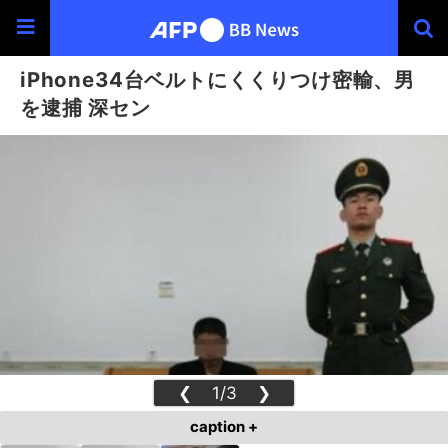
iPhone34台ベルトにくくりつけ密輸、男
を逮捕 深セン
❮
1/3
❯
caption +