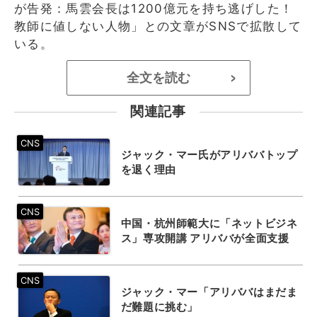
が告発：馬雲会長は1200億元を持ち逃げした！
教師に値しない人物」との文章がSNSで拡散して
いる。
全文を読む
>
関連記事
ジャック・マー氏がアリババトップ
を退く理由
中国・杭州師範大に「ネットビジネ
ス」専攻開講 アリババが全面支援
ジャック・マー「アリババはまだま
だ難題に挑む」