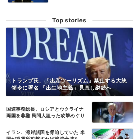
Top stories
トランプ氏、「出産ツーリズム」禁止する大統
領令に署名 「出生地主義」見直し継続へ
国連事務総長、ロシアとウクライナ
両国を非難 民間人狙った攻撃めぐり
イラン、湾岸諸国を脅迫していた 米
国が発電所攻撃すれば湾岸全域を