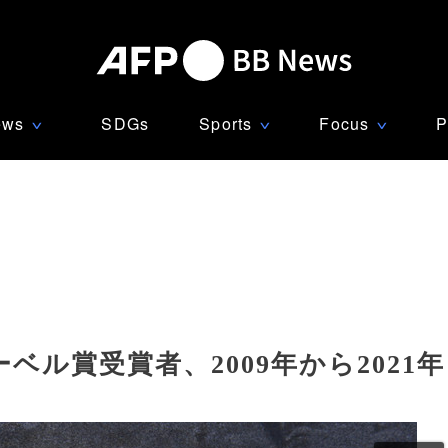
ews
SDGs
Sports
Focus
P
∨
∨
∨
ル賞受賞者、2009年から2021