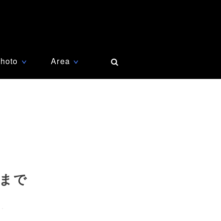
hoto
Area
∨
∨
年まで