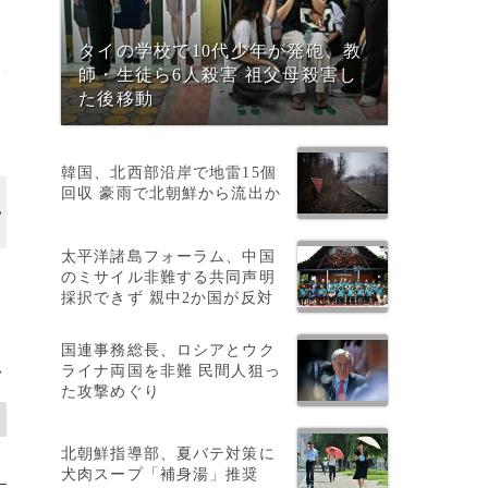
タイの学校で10代少年が発砲、教
師・生徒ら6人殺害 祖父母殺害し
た後移動
韓国、北西部沿岸で地雷15個
回収 豪雨で北朝鮮から流出か
画像作成中
太平洋諸島フォーラム、中国
のミサイル非難する共同声明
採択できず 親中2か国が反対
国連事務総長、ロシアとウク
ライナ両国を非難 民間人狙っ
>
た攻撃めぐり
北朝鮮指導部、夏バテ対策に
犬肉スープ「補身湯」推奨