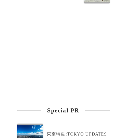
Special PR
東京特集:TOKYO UPDATES