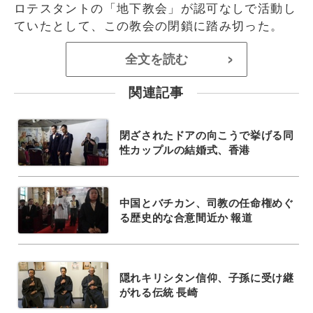
ロテスタントの「地下教会」が認可なしで活動し
ていたとして、この教会の閉鎖に踏み切った。
全文を読む
>
関連記事
閉ざされたドアの向こうで挙げる同
性カップルの結婚式、香港
中国とバチカン、司教の任命権めぐ
る歴史的な合意間近か 報道
隠れキリシタン信仰、子孫に受け継
がれる伝統 長崎