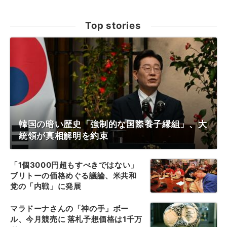
Top stories
韓国の暗い歴史「強制的な国際養子縁組」、大
統領が真相解明を約束
「1個3000円超もすべきではない」
ブリトーの価格めぐる議論、米共和
党の「内戦」に発展
マラドーナさんの「神の手」ボー
ル、今月競売に 落札予想価格は1千万