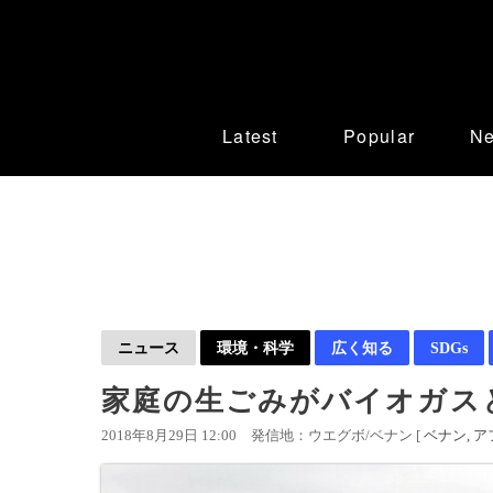
Latest
Popular
N
ニュース
環境・科学
広く知る
SDGs
家庭の生ごみがバイオガス
2018年8月29日 12:00
発信地：ウエグボ/ベナン [
ベナン
ア