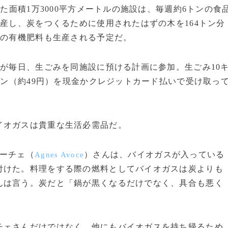
た面積1万3000平方メートルの施設は、毎週約6トンの食
生産し、炭をつくるために使用されたはずの木を164トン分
ンの有機肥料も生産される予定だ。
が毎日、生ごみを同施設に預ける計画に参加。生ごみ10
ラン（約49円）を現金かクレジットカード払いで受け取っ
オガスは貴重な生活必需品だ。
ーチェ（
）さんは、バイオガスが入っている
Agnes Avoce
付けた。料理をする際の燃料としてバイオガスは炭よりも
んは言う。炭だと「鍋が黒くなるだけでなく、具合も悪く
ェさんだけではなく、他にもバイオガスを持ち帰るため