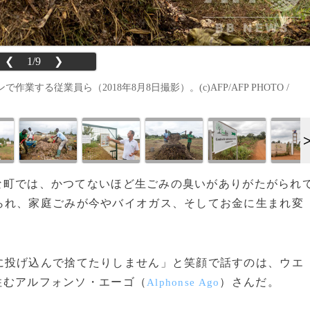
❮
1/9
❯
る従業員ら（2018年8月8日撮影）。(c)AFP/AFP PHOTO /
小さな町では、かつてないほど生ごみの臭いがありがたがられ
られ、家庭ごみが今やバイオガス、そしてお金に生まれ変
に投げ込んで捨てたりしません」と笑顔で話すのは、ウエ
住むアルフォンソ・エーゴ（
）さんだ。
Alphonse Ago