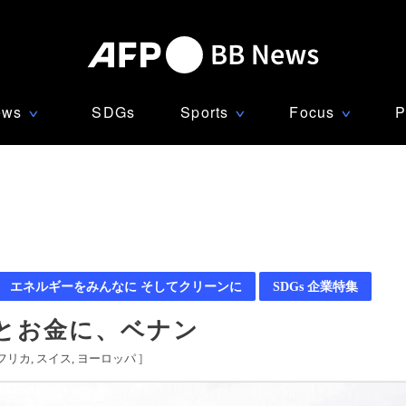
ews
SDGs
Sports
Focus
P
∨
∨
∨
エネルギーをみんなに そしてクリーンに
SDGs 企業特集
とお金に、ベナン
フリカ
スイス
ヨーロッパ
]