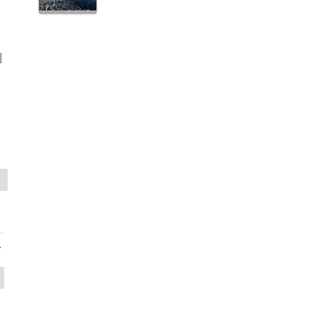
別
買
>