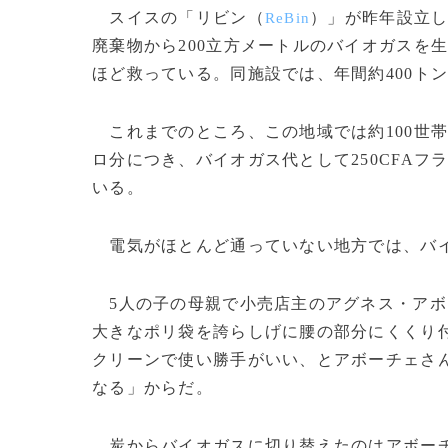
スイスの「リビン（
）」が昨年設立し
ReBin
廃棄物から200立方メートルのバイオガスを
ほど救っている。同施設では、年間約400ト
これまでのところ、この地域では約100世帯
ロ分につき、バイオガス代として250CFAフ
いる。
電気がほとんど通っていない地方では、バイ
5人の子の母親で小売店主のアグネス・アボ
大きなポリ袋を誇らしげに腰の部分にくくり
クリーンで使い勝手がいい、とアボーチェさ
なる」からだ。
炭からバイオガスに切り替えたのはアボーチ