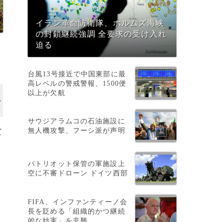
イラン革命防衛隊、ホルムズ海峡
の封鎖継続強調 全要求の受け入れ
迫る
台風13号接近で中国東部に最
高レベルの警戒警報、1500便
以上が欠航
サウジアラムコの石油施設に
無人機攻撃、フーシ派が声明
て
パトリオット保管の軍施設上
空に不審ドローン ドイツ西部
FIFA、インファンティーノ会
長を貶める「組織的かつ継続
的な妨害」を非難