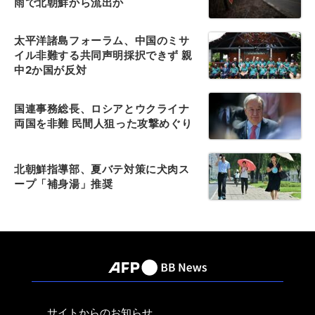
雨で北朝鮮から流出か
太平洋諸島フォーラム、中国のミサ
イル非難する共同声明採択できず 親
中2か国が反対
国連事務総長、ロシアとウクライナ
両国を非難 民間人狙った攻撃めぐり
北朝鮮指導部、夏バテ対策に犬肉ス
ープ「補身湯」推奨
サイトからのお知らせ