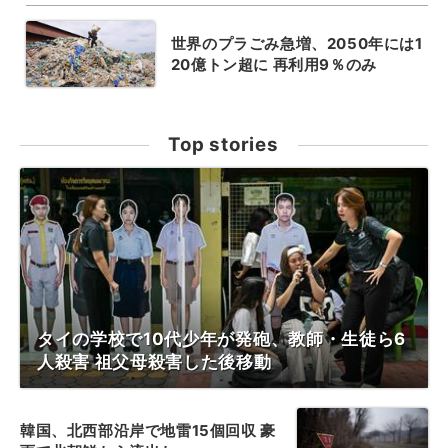
世界のプラごみ急増、2050年には1
20億トン超に 再利用9％のみ
Top stories
タイの学校で10代少年が発砲、教師・生徒ら6
人殺害 祖父母殺害した後移動
韓国、北西部沿岸で地雷15個回収 豪