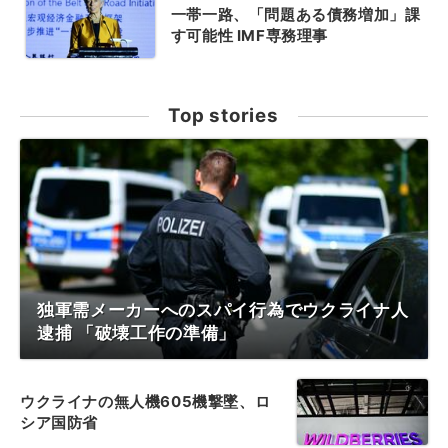
一帯一路、「問題ある債務増加」課
す可能性 IMF専務理事
Top stories
独軍需メーカーへのスパイ行為でウクライナ人
逮捕 「破壊工作の準備」
ウクライナの無人機605機撃墜、ロ
シア国防省