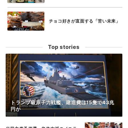
チョコ好きが直面する「苦い未来」
Top stories
トランプ級原子力戦艦、建造費は15隻で43兆
円か