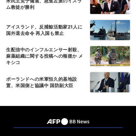
米民主党予備選、急進左派のイスラ
ム教徒が勝利
アイスランド、反捕鯨活動家21人に
国外退去命令 再入国も禁止
生配信中のインフルエンサー射殺、
麻薬組織に関する投稿への報復か メ
キシコ
ポーランドへの米軍恒久的基地設
置、米国側と協議中 国防副大臣