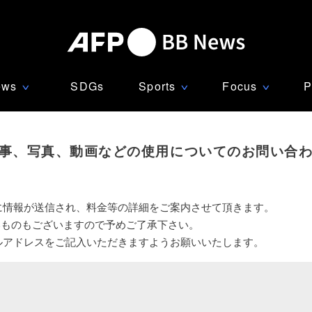
ews
SDGs
Sports
Focus
P
∨
∨
∨
事、写真、動画などの使用についてのお問い合
に情報が送信され、料金等の詳細をご案内させて頂きます。
いものもございますので予めご了承下さい。
ルアドレスをご記入いただきますようお願いいたします。