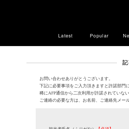
Latest
Popular
N
記
お問い合わせありがとうございます。
下記に必要事項をご入力頂きますと許諾部門
稀にAFP通信から二次利用が許諾されていな
ご連絡の必要な方は、お名前、ご連絡先メー