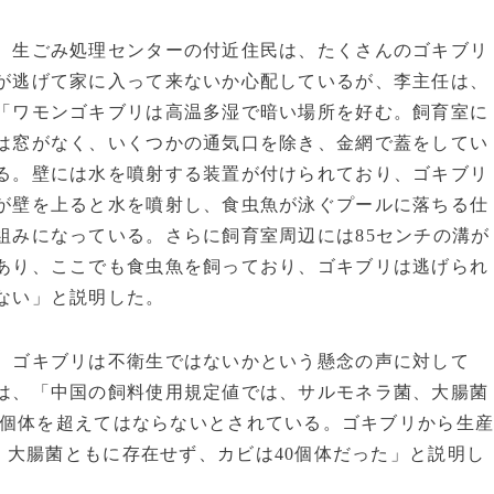
生ごみ処理センターの付近住民は、たくさんのゴキブリ
が逃げて家に入って来ないか心配しているが、李主任は、
「ワモンゴキブリは高温多湿で暗い場所を好む。飼育室に
は窓がなく、いくつかの通気口を除き、金網で蓋をしてい
る。壁には水を噴射する装置が付けられており、ゴキブリ
が壁を上ると水を噴射し、食虫魚が泳ぐプールに落ちる仕
組みになっている。さらに飼育室周辺には85センチの溝が
あり、ここでも食虫魚を飼っており、ゴキブリは逃げられ
ない」と説明した。
ゴキブリは不衛生ではないかという懸念の声に対して
は、「中国の飼料使用規定値では、サルモネラ菌、大腸菌
万個体を超えてはならないとされている。ゴキブリから生
大腸菌ともに存在せず、カビは40個体だった」と説明し