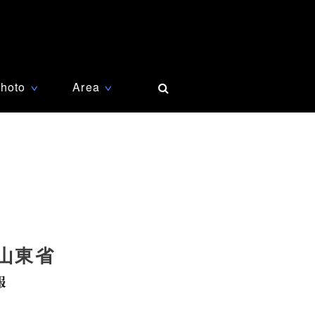
hoto
Area
∨
∨
山東省