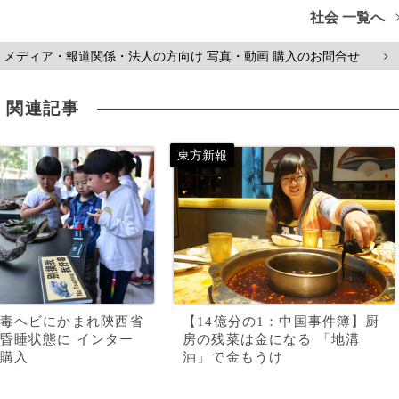
社会 一覧へ
メディア・報道関係・法人の方向け 写真・動画 購入のお問合せ
>
関連記事
毒ヘビにかまれ陝西省
【14億分の1：中国事件簿】厨
昏睡状態に インター
房の残菜は金になる 「地溝
購入
油」で金もうけ