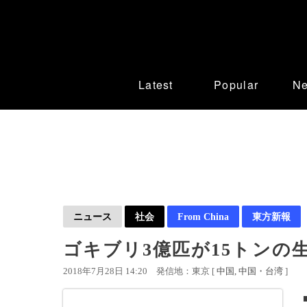
Latest
Popular
N
ニュース
社会
From China
東方新報
ゴキブリ3億匹が15トンの
2018年7月28日 14:20
発信地：東京 [
中国
中国・台湾
]