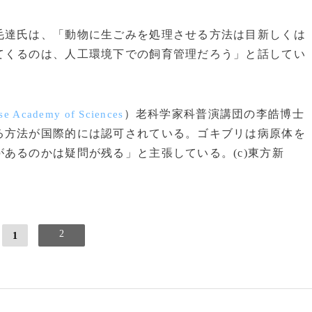
達氏は、「動物に生ごみを処理させる方法は目新しくは
てくるのは、人工環境下での飼育管理だろう」と話してい
）老科学家科普演講団の李皓博士
se Academy of Sciences
る方法が国際的には認可されている。ゴキブリは病原体を
あるのかは疑問が残る」と主張している。(c)東方新
2
1