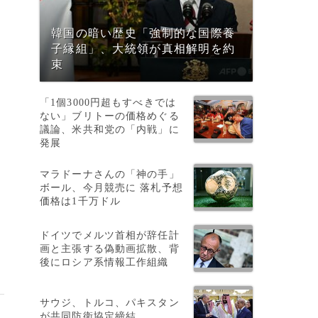
韓国の暗い歴史「強制的な国際養
子縁組」、大統領が真相解明を約
束
「1個3000円超もすべきでは
ない」ブリトーの価格めぐる
議論、米共和党の「内戦」に
発展
マラドーナさんの「神の手」
ボール、今月競売に 落札予想
価格は1千万ドル
ドイツでメルツ首相が辞任計
画と主張する偽動画拡散、背
後にロシア系情報工作組織
サウジ、トルコ、パキスタン
が共同防衛協定締結