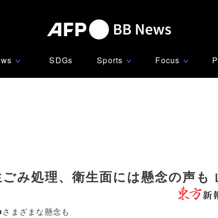
ews
SDGs
Sports
Focus
P
∨
∨
∨
生ごみ処理、衛生面には懸念の声も 
■さまざまな懸念も