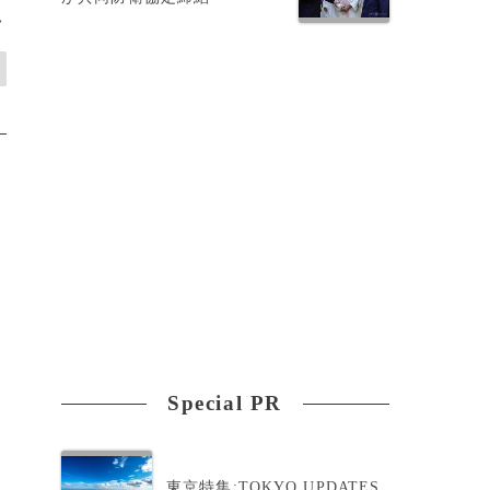
>
Special PR
東京特集:TOKYO UPDATES