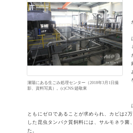
瀋陽にある生ごみ処理センター（2018年3月1日撮
影、資料写真）。(c)CNS/趙敬東
ともにゼロであることが求められ、カビは2
した昆虫タンパク質飼料には、サルモネラ菌、
た。