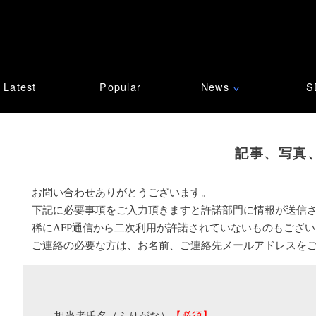
Latest
Popular
News
S
∨
記事、写真
お問い合わせありがとうございます。
下記に必要事項をご入力頂きますと許諾部門に情報が送信
稀にAFP通信から二次利用が許諾されていないものもござ
ご連絡の必要な方は、お名前、ご連絡先メールアドレスを