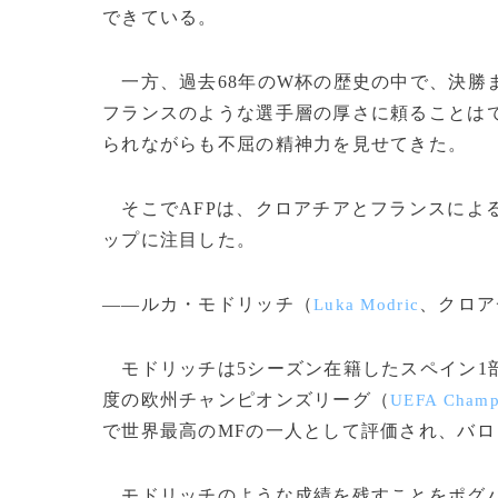
できている。
一方、過去68年のW杯の歴史の中で、決勝
フランスのような選手層の厚さに頼ることは
られながらも不屈の精神力を見せてきた。
そこでAFPは、クロアチアとフランスによ
ップに注目した。
――ルカ・モドリッチ（
、クロア
Luka Modric
モドリッチは5シーズン在籍したスペイン1
度の欧州チャンピオンズリーグ（
UEFA Champ
で世界最高のMFの一人として評価され、バロ
モドリッチのような成績を残すことをポグバ