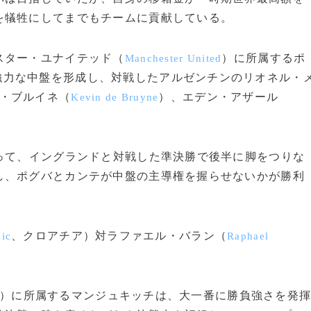
を犠牲にしてまでもチームに貢献している。
スター・ユナイテッド（
）に所属するポ
Manchester United
強力な中盤を形成し、対戦したアルゼンチンのリオネル・
・ブルイネ（
）、エデン・アザール
Kevin de Bruyne
って、イングランドと対戦した準決勝で後半に脚をつりな
し、ポグバとカンテが中盤の主導権を握らせないかが勝利
、クロアチア）対ラファエル・バラン（
ic
Raphael
）に所属するマンジュキッチは、大一番に勝負強さを発