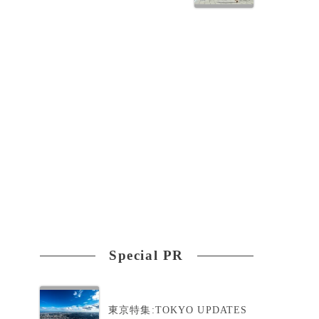
い
Special PR
東京特集:TOKYO UPDATES