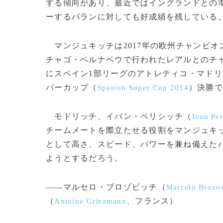
する傾向があり、最近ではイングランドとの
ーするバランに対しても好成績を残している
マンジュキッチは2017年の欧州チャンピオ
チャゴ・ベルナベウで行われたレアルとのチャ
にスペイン1部リーグのアトレティコ・マドリ
パーカップ（
）決勝で
Spanish Super Cup 2014
モドリッチ、イバン・ペリシッチ（
Ivan Per
チームメートを際立たせる役割をマンジュキ
として高さ、スピード、パワーを兼ね備えた
ようとするだろう。
――マルセロ・ブロゾビッチ（
Marcelo Brozo
（
、フランス）
Antoine Griezmann