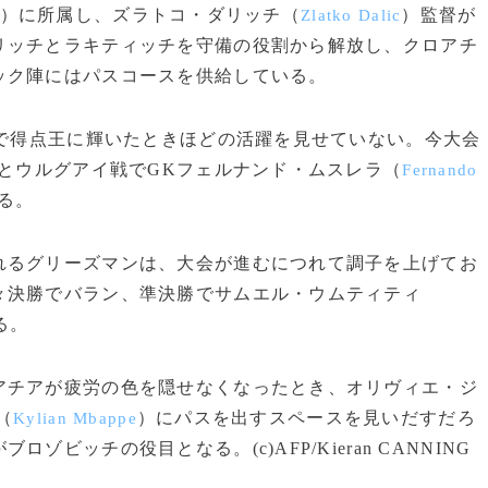
）に所属し、ズラトコ・ダリッチ（
）監督が
Zlatko Dalic
リッチとラキティッチを守備の役割から解放し、クロアチ
ック陣にはパスコースを供給している。
権で得点王に輝いたときほどの活躍を見せていない。今大会
Kとウルグアイ戦でGKフェルナンド・ムスレラ（
Fernando
る。
るグリーズマンは、大会が進むにつれて調子を上げてお
々決勝でバラン、準決勝でサムエル・ウムティティ
る。
チアが疲労の色を隠せなくなったとき、オリヴィエ・ジ
（
）にパスを出すスペースを見いだすだろ
Kylian Mbappe
ビッチの役目となる。(c)AFP/Kieran CANNING