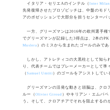
イタリア・セリエAのインテル（
Inter Milan
先発復帰させたブロゾビッチは、中盤のモド
アのポゼッションで大部分を担うセンターバ
一方、グリーズマンは2016年の欧州選手
でグリーズマンが記録した3得点は、2本のP
）のミスから生まれたゴールのみであ
Muslera
しかし、アトレティコの大黒柱として知られ
り、代表チームではプレーメーカーとして準
（
）のゴールをアシストしてい
Samuel Umtiti
グリーズマンの活発な動きと頭脳は、クロア
ルー（
）やキリアン・エムバペ
Olivier Giroud
う。そして、クロアチアでそれを阻止するのがブロゾ