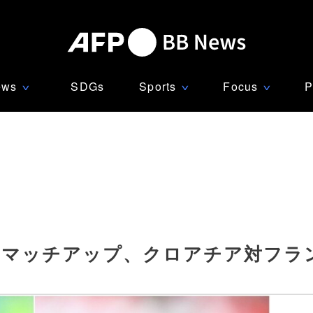
ews
SDGs
Sports
Focus
P
∨
∨
∨
のマッチアップ、クロアチア対フラ