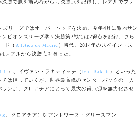
準決勝で膝を痛めながらも決勝点を記録し、レアルでプレ
。
ンズリーグではオーバーヘッドを決め、今年4月に敵地サ
ンピオンズリーグ準々決勝第2戦では2得点を記録。さら
ード（
）時代、2014年のスペイン・ス
Atletico de Madrid
はレアルから決勝点を奪った。
）、イヴァン・ラキティッチ（
）といった
isic
Ivan Rakitic
ッチは担っていくが、世界最高峰のセンターバックの一人
バランは、クロアチアにとって最大の得点源を無力化させ
、クロアチア）対アントワーヌ・グリーズマン
vic