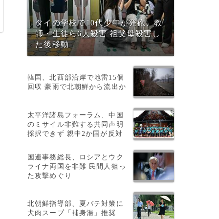
タイの学校で10代少年が発砲、教
師・生徒ら6人殺害 祖父母殺害し
た後移動
韓国、北西部沿岸で地雷15個
回収 豪雨で北朝鮮から流出か
太平洋諸島フォーラム、中国
のミサイル非難する共同声明
採択できず 親中2か国が反対
国連事務総長、ロシアとウク
ライナ両国を非難 民間人狙っ
た攻撃めぐり
隔
北朝鮮指導部、夏バテ対策に
犬肉スープ「補身湯」推奨