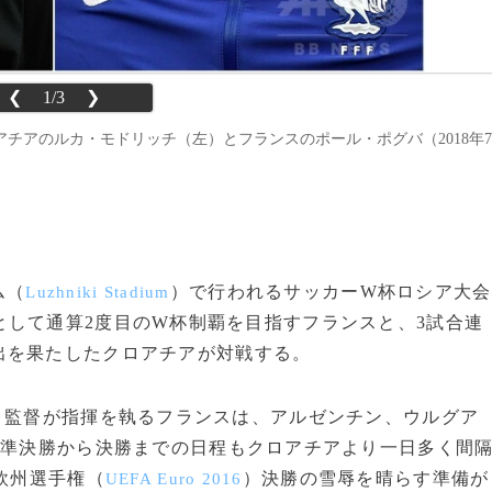
❮
1/3
❯
チアのルカ・モドリッチ（左）とフランスのポール・ポグバ（2018年7
ム（
）で行われるサッカーW杯ロシア大会
Luzhniki Stadium
として通算2度目のW杯制覇を目指すフランスと、3試合連
出を果たしたクロアチアが対戦する。
）監督が指揮を執るフランスは、アルゼンチン、ウルグア
、準決勝から決勝までの日程もクロアチアより一日多く間
欧州選手権（
）決勝の雪辱を晴らす準備が
UEFA Euro 2016