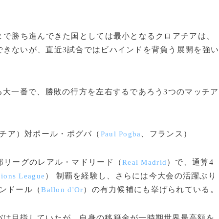
まで勝ち進んできた国としては最小となるクロアチアは、
できないが、直近3試合ではビハインドを背負う展開を強
る大一番で、勝敗の行方を左右するであろう3つのマッチア
チア）対ポール・ポグバ（
、フランス）
Paul Pogba
部リーグのレアル・マドリード（
）で、通算4
Real Madrid
） 制覇を経験し、さらには今大会の活躍ぶり
ions League
ンドール（
）の有力候補にも挙げられている。
Ballon d'Or
は目指していたが、自身の移籍金が一時期世界最高額を