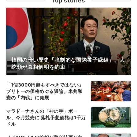
Top stories
韓国の暗い歴史「強制的な国際養子縁組」、大
統領が真相解明を約束
「1個3000円超もすべきではない」
ブリトーの価格めぐる議論、米共和
党の「内戦」に発展
マラドーナさんの「神の手」ボー
ル、今月競売に 落札予想価格は1千万
ドル